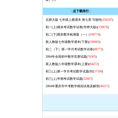
:::
总下载排行
:::
北师大版 七年级上册课本 第七章 可能性(
194107
)
初一(上)期末考试数学试卷(华师大版)(
150678
)
初二(下)期末数学检测题（一）(
109774
)
新人教版七年级数学课本(下册)(
106663
)
初二（下）第一学月考试数学试卷(
88773
)
2004年全国初中数学竞赛试题(
76505
)
新人教版八年级数学课本(上册)(
64472
)
初三(上)第一学月考试数学试题(B)(
57169
)
初三(上)半期考试数学试题(
52967
)
2004年重庆市中考数学模拟试卷及解答(
46217
)