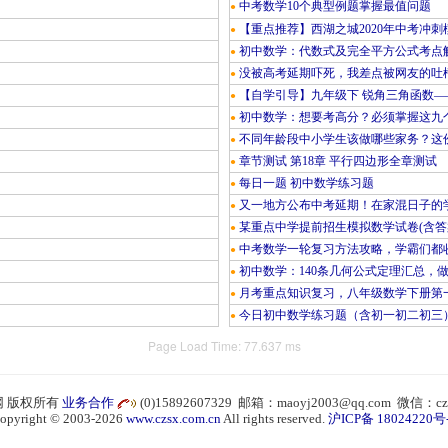
中考数学10个典型例题掌握最值问题
●
【重点推荐】西湖之城2020年中考冲刺
●
初中数学：代数式及完全平方公式考点
●
没被高考延期吓死，我差点被网友的吐
●
【自学引导】九年级下 锐角三角函数—
●
初中数学：想要考高分？必须掌握这九
●
不同年龄段中小学生该做哪些家务？这份
●
章节测试 第18章 平行四边形全章测试
●
每日一题 初中数学练习题
●
又一地方公布中考延期！在家混日子的
●
某重点中学提前招生模拟数学试卷(含答
●
中考数学一轮复习方法攻略，学霸们都
●
初中数学：140条几何公式定理汇总，
●
月考重点知识复习，八年级数学下册第
●
今日初中数学练习题（含初一初二初三
●
Page Load Time: 77.637 ms
 版权所有
业务合作
(0)15892607329 邮箱：maoyj2003@qq.com 微信：cz
opyright © 2003-2026
www.czsx.com.cn
All rights reserved.
沪ICP备 18024220号