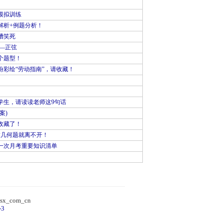
模拟训练
解析+例题分析！
槽笑死
—正弦
个题型！
彩绘“劳动指南”，请收藏！
学生，请读读老师这9句话
案)
收藏了！
做几何题就离不开！
一次月考重要知识清单
）
sx_com_cn
-3