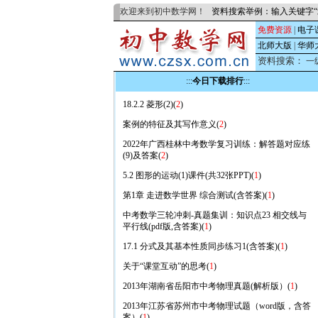
欢迎来到初中数学网！
资料搜索举例：输入关键字“
免费资源
|
电子
北师大版
|
华师
资料搜索：
一
:::
今日下载排行
:::
18.2.2 菱形(2)(
2
)
案例的特征及其写作意义(
2
)
2022年广西桂林中考数学复习训练：解答题对应练
(9)及答案(
2
)
5.2 图形的运动(1)课件(共32张PPT)(
1
)
第1章 走进数学世界 综合测试(含答案)(
1
)
中考数学三轮冲刺-真题集训：知识点23 相交线与
平行线(pdf版,含答案)(
1
)
17.1 分式及其基本性质同步练习1(含答案)(
1
)
关于“课堂互动”的思考(
1
)
2013年湖南省岳阳市中考物理真题(解析版）(
1
)
2013年江苏省苏州市中考物理试题（word版，含答
案）(
1
)