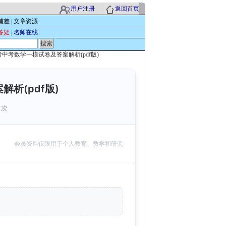
用户注册
返回首页
辅差
|
文章资源
答疑
|
名师在线
考中考数学一模试卷及答案解析(pdf版)
析(pdf版)
 次
会员资料仅限用于个人教育、教学和研究