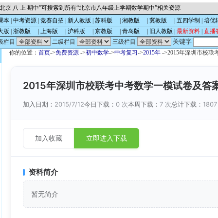
北京 八 上 期中”可搜索到所有“北京市八年级上学期数学期中”相关资源
课本
|
中考资源
|
竞赛自招
|
新人教版
|
苏科版
的
|
湘教版
的
|
冀教版
的
|
五四学制
|
培优
大版
|
浙教版
的
|
上海版
的
|
沪科版
的
|
京教版
的
|
青岛版
的
|
旧人教版
|
最新资料
|
直播
关键字
级栏目
二级栏目
三级栏目
你的位置：
首页
->
免费资源
->
初中数学
->
中考复习
->
2015年
->2015年深圳市校联
2015年深圳市校联考中考数学一模试卷及答案解
加入日期：
2015/7/12
今日下载：
0 次
本周下载：
7 次
总计下载：
1807
加入收藏
立即进入下载
资料简介
暂无简介