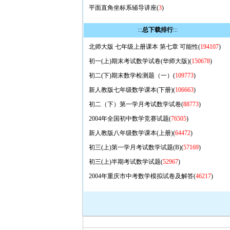
平面直角坐标系辅导讲座(
3
)
:::
总下载排行
:::
北师大版 七年级上册课本 第七章 可能性(
194107
)
初一(上)期末考试数学试卷(华师大版)(
150678
)
初二(下)期末数学检测题（一）(
109773
)
新人教版七年级数学课本(下册)(
106663
)
初二（下）第一学月考试数学试卷(
88773
)
2004年全国初中数学竞赛试题(
76505
)
新人教版八年级数学课本(上册)(
64472
)
初三(上)第一学月考试数学试题(B)(
57169
)
初三(上)半期考试数学试题(
52967
)
2004年重庆市中考数学模拟试卷及解答(
46217
)