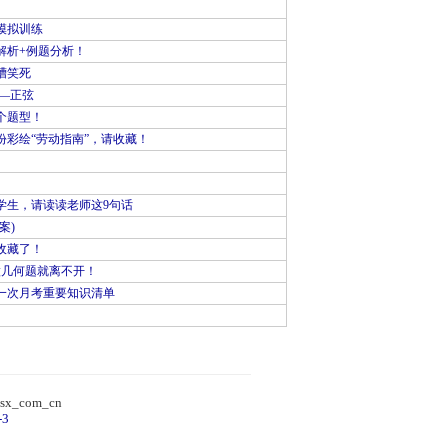
模拟训练
解析+例题分析！
槽笑死
—正弦
个题型！
彩绘“劳动指南”，请收藏！
学生，请读读老师这9句话
案)
收藏了！
做几何题就离不开！
一次月考重要知识清单
）
sx_com_cn
-3