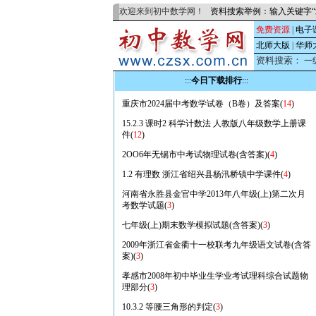
欢迎来到初中数学网！
资料搜索举例：输入关键字“
免费资源
|
电子
北师大版
|
华师
资料搜索：
一
:::
今日下载排行
:::
重庆市2024届中考数学试卷（B卷）及答案(
14
)
15.2.3 课时2 科学计数法 人教版八年级数学上册课
件(
12
)
2OO6年无锡市中考试物理试卷(含答案)(
4
)
1.2 有理数 浙江省绍兴县杨汛桥镇中学课件(
4
)
河南省永胜县金官中学2013年八年级(上)第二次月
考数学试题(
3
)
七年级(上)期末数学模拟试题(含答案)(
3
)
2009年浙江省金衢十一校联考九年级语文试卷(含答
案)(
3
)
孝感市2008年初中毕业生学业考试理科综合试题物
理部分(
3
)
10.3.2 等腰三角形的判定(
3
)