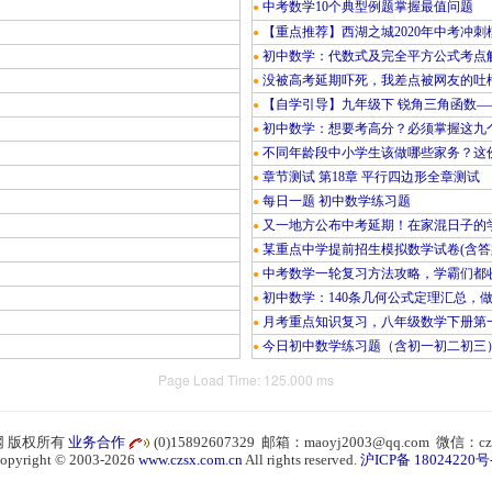
中考数学10个典型例题掌握最值问题
●
【重点推荐】西湖之城2020年中考冲刺
●
初中数学：代数式及完全平方公式考点
●
没被高考延期吓死，我差点被网友的吐
●
【自学引导】九年级下 锐角三角函数—
●
初中数学：想要考高分？必须掌握这九
●
不同年龄段中小学生该做哪些家务？这份
●
章节测试 第18章 平行四边形全章测试
●
每日一题 初中数学练习题
●
又一地方公布中考延期！在家混日子的
●
某重点中学提前招生模拟数学试卷(含答
●
中考数学一轮复习方法攻略，学霸们都
●
初中数学：140条几何公式定理汇总，
●
月考重点知识复习，八年级数学下册第
●
今日初中数学练习题（含初一初二初三
●
Page Load Time: 125.000 ms
 版权所有
业务合作
(0)15892607329 邮箱：maoyj2003@qq.com 微信：cz
opyright © 2003-2026
www.czsx.com.cn
All rights reserved.
沪ICP备 18024220号