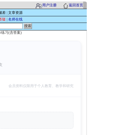
用户注册
返回首页
辅差
|
文章资源
答疑
|
名师在线
步练习(含答案)
 次
会员资料仅限用于个人教育、教学和研究