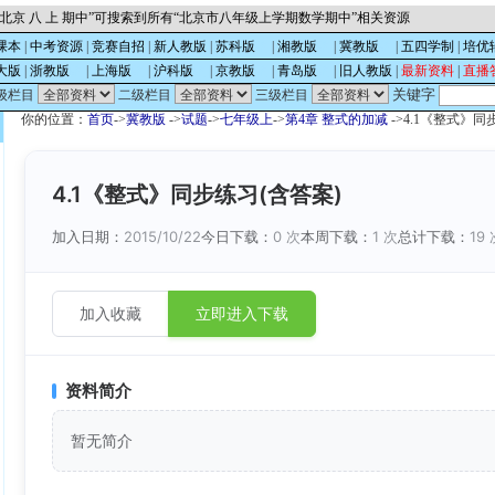
北京 八 上 期中”可搜索到所有“北京市八年级上学期数学期中”相关资源
课本
|
中考资源
|
竞赛自招
|
新人教版
|
苏科版
的
|
湘教版
的
|
冀教版
的
|
五四学制
|
培优
大版
|
浙教版
的
|
上海版
的
|
沪科版
的
|
京教版
的
|
青岛版
的
|
旧人教版
|
最新资料
|
直播
关键字
级栏目
二级栏目
三级栏目
你的位置：
首页
->
冀教版
->
试题
->
七年级上
->
第4章 整式的加减
->4.1《整式》同
4.1《整式》同步练习(含答案)
加入日期：
2015/10/22
今日下载：
0 次
本周下载：
1 次
总计下载：
19
加入收藏
立即进入下载
资料简介
暂无简介