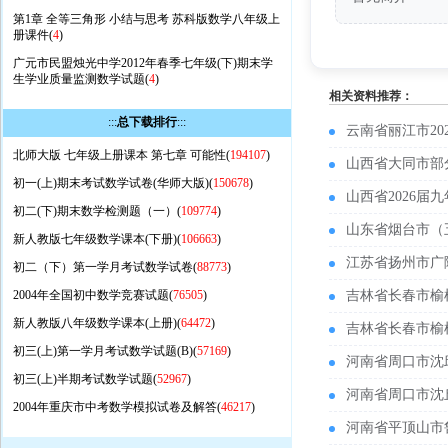
第1章 全等三角形 小结与思考 苏科版数学八年级上
册课件(
4
)
广元市民盟烛光中学2012年春季七年级(下)期末学
生学业质量监测数学试题(
4
)
相关资料推荐：
:::
总下载排行
:::
云南省丽江市2
北师大版 七年级上册课本 第七章 可能性(
194107
)
山西省大同市部
初一(上)期末考试数学试卷(华师大版)(
150678
)
山西省2026
初二(下)期末数学检测题（一）(
109774
)
山东省烟台市（
新人教版七年级数学课本(下册)(
106663
)
江苏省扬州市广
初二（下）第一学月考试数学试卷(
88773
)
2004年全国初中数学竞赛试题(
76505
)
吉林省长春市榆
新人教版八年级数学课本(上册)(
64472
)
吉林省长春市榆
初三(上)第一学月考试数学试题(B)(
57169
)
河南省周口市沈
初三(上)半期考试数学试题(
52967
)
河南省周口市沈
2004年重庆市中考数学模拟试卷及解答(
46217
)
河南省平顶山市