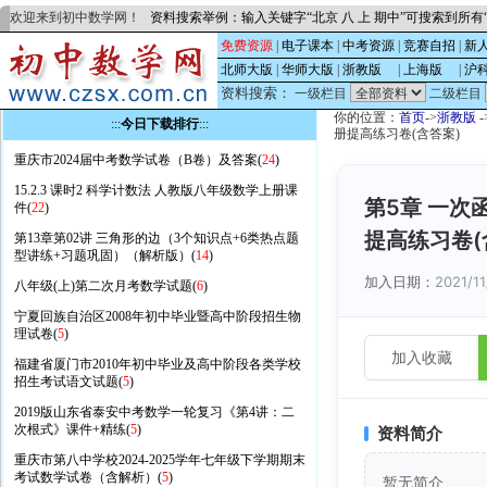
欢迎来到初中数学网！
资料搜索举例：输入关键字“北京 八 上 期中”可搜索到所
免费资源
|
电子课本
|
中考资源
|
竞赛自招
|
新
北师大版
|
华师大版
|
浙教版
的
|
上海版
的
|
沪
资料搜索：
一级栏目
二级栏目
你的位置：
首页
->
浙教版
-
:::
今日下载排行
:::
册提高练习卷(含答案)
重庆市2024届中考数学试卷（B卷）及答案(
24
)
15.2.3 课时2 科学计数法 人教版八年级数学上册课
第5章 一
件(
22
)
提高练习卷(
第13章第02讲 三角形的边（3个知识点+6类热点题
型讲练+习题巩固）（解析版）(
14
)
加入日期：
2021/11
八年级(上)第二次月考数学试题(
6
)
宁夏回族自治区2008年初中毕业暨高中阶段招生物
理试卷(
5
)
加入收藏
福建省厦门市2010年初中毕业及高中阶段各类学校
招生考试语文试题(
5
)
2019版山东省泰安中考数学一轮复习《第4讲：二
次根式》课件+精练(
5
)
资料简介
重庆市第八中学校2024-2025学年七年级下学期期末
考试数学试卷（含解析）(
5
)
暂无简介