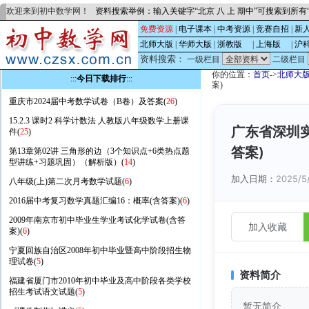
欢迎来到初中数学网！
资料搜索举例：输入关键字“北京 八 上 期中”可搜索到所
免费资源
|
电子课本
|
中考资源
|
竞赛自招
|
新
北师大版
|
华师大版
|
浙教版
的
|
上海版
的
|
沪
资料搜索：
一级栏目
二级栏目
你的位置：
首页
->
北师大
:::
今日下载排行
:::
案)
重庆市2024届中考数学试卷（B卷）及答案(
26
)
15.2.3 课时2 科学计数法 人教版八年级数学上册课
广东省深圳实
件(
25
)
答案)
第13章第02讲 三角形的边（3个知识点+6类热点题
型讲练+习题巩固）（解析版）(
14
)
加入日期：
2025/5
八年级(上)第二次月考数学试题(
6
)
2016届中考复习数学真题汇编16：概率(含答案)(
6
)
2009年南京市初中毕业生学业考试化学试卷(含答
加入收藏
案)(
6
)
宁夏回族自治区2008年初中毕业暨高中阶段招生物
理试卷(
5
)
资料简介
福建省厦门市2010年初中毕业及高中阶段各类学校
招生考试语文试题(
5
)
暂无简介