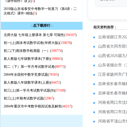
《课件制作》讲义(
5
)
2019版山东省泰安中考数学一轮复习《第4讲：二
次根式》课件+精练(
5
)
:::
总下载排行
:::
相关资料推荐：
北师大版 七年级上册课本 第七章 可能性(
194107
)
云南省丽江市2
初一(上)期末考试数学试卷(华师大版)(
150678
)
山西省大同市部
初二(下)期末数学检测题（一）(
109774
)
山西省2026
新人教版七年级数学课本(下册)(
106663
)
山东省烟台市（
初二（下）第一学月考试数学试卷(
88773
)
江苏省扬州市广
2004年全国初中数学竞赛试题(
76505
)
新人教版八年级数学课本(上册)(
64472
)
吉林省长春市榆
初三(上)第一学月考试数学试题(B)(
57169
)
吉林省长春市榆
初三(上)半期考试数学试题(
52967
)
河南省周口市沈
2004年重庆市中考数学模拟试卷及解答(
46217
)
河南省周口市沈
河南省平顶山市