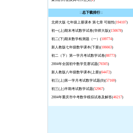
:::
总下载排行
:::
北师大版 七年级上册课本 第七章 可能性(
194107
)
初一(上)期末考试数学试卷(华师大版)(
150678
)
初二(下)期末数学检测题（一）(
109774
)
新人教版七年级数学课本(下册)(
106663
)
初二（下）第一学月考试数学试卷(
88773
)
2004年全国初中数学竞赛试题(
76505
)
新人教版八年级数学课本(上册)(
64472
)
初三(上)第一学月考试数学试题(B)(
57169
)
初三(上)半期考试数学试题(
52967
)
2004年重庆市中考数学模拟试卷及解答(
46217
)