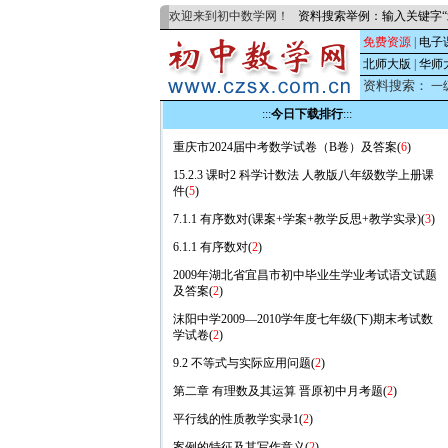
欢迎来到初中数学网！
资料搜索举例：输入关键字“
免费资源
|
电子
北师大版
|
华师
资料搜索：
一
:::
今日下载排行
:::
重庆市2024届中考数学试卷（B卷）及答案(
6
)
15.2.3 课时2 科学计数法 人教版八年级数学上册课
件(
5
)
7.1.1 有序数对(课案+学案+教学反思+教学实录)(
3
)
6.1.1 有序数对(
2
)
2009年湖北省宜昌市初中毕业生学业考试语文试题
及答案(
2
)
沫阳中学2009—2010学年度七年级(下)期末考试数
学试卷(
2
)
9.2 不等式与实际应用问题(
2
)
第二章 有理数及其运算 晋原初中月考题(
2
)
平行线的性质教学实录1(
2
)
案例的特征及其写作意义(
2
)