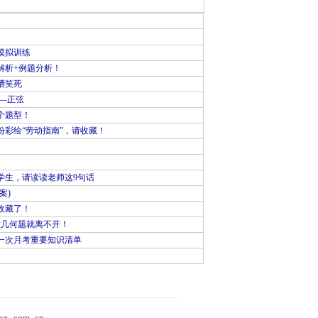
模拟训练
解析+例题分析！
槽笑死
—正弦
个题型！
彩绘“劳动指南”，请收藏！
学生，请读读老师这9句话
案)
收藏了！
做几何题就离不开！
一次月考重要知识清单
）
sx_com_cn