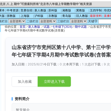
北京 八 上 期中”可搜索到所有“北京市八年级上学期数学期中”相关资源
课本
|
中考资源
|
竞赛自招
|
新人教版
|
苏科版
的
|
湘教版
的
|
冀教版
的
|
五四学制
|
培优
大版
|
浙教版
的
|
上海版
的
|
沪科版
的
|
京教版
的
|
青岛版
的
|
旧人教版
|
最新资料
|
直播
关键字
级栏目
二级栏目
三级栏目
你的位置：
首页
->
新人教版
->
试题
->
七年级下(2024)
->
期中试题
->山东省济宁市兖
年七年级下学期4月期中考试数学试卷(含答案)
山东省济宁市兖州区第十八中学、第十三中学、第
年七年级下学期4月期中考试数学试卷(含答案
加入日期：
2025/6/21
今日下载：
0 次
本周下载：
1 次
总计下载：
9 次
加入收藏
立即进入下载
资料简介
暂无简介