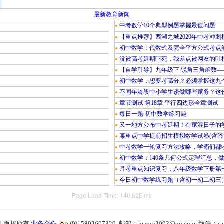
最新教育新闻
中考数学10个典型例题掌握最值问题
●
【重点推荐】西湖之城2020年中考冲刺
●
初中数学：代数式及完全平方公式考点
●
没被高考延期吓死，我差点被网友的吐
●
【自学引导】九年级下 锐角三角函数—
●
初中数学：想要考高分？必须掌握这九
●
不同年龄段中小学生该做哪些家务？这份
●
章节测试 第18章 平行四边形全章测试
●
每日一题 初中数学练习题
●
又一地方公布中考延期！在家混日子的
●
某重点中学提前招生模拟数学试卷(含答
●
中考数学一轮复习方法攻略，学霸们都
●
初中数学：140条几何公式定理汇总，
●
月考重点知识复习，八年级数学下册第
●
今日初中数学练习题（含初一初二初三
●
Page Load Time: 140.625 ms
 版权所有
业务合作
(0)15892607329 邮箱：maoyj2003@qq.com 微信：cz