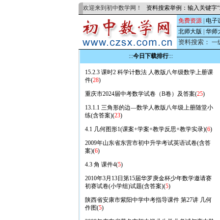
欢迎来到初中数学网！
资料搜索举例：输入关键字“
免费资源
|
电子
北师大版
|
华师
资料搜索：
一
:::
今日下载排行
:::
15.2.3 课时2 科学计数法 人教版八年级数学上册课
件(
28
)
重庆市2024届中考数学试卷（B卷）及答案(
25
)
13.1.1 三角形的边—数学人教版八年级上册随堂小
练(含答案)(
23
)
4.1 几何图形1(课案+学案+教学反思+教学实录)(
6
)
2009年山东省东营市初中升学考试英语试卷(含答
案)(
6
)
4.3 角 课件4(
5
)
2010年3月13日第15届华罗庚金杯少年数学邀请赛
初赛试卷(小学组)试题(含答案)(
5
)
陕西省安康市紫阳中学中考指导课件 第27讲 几何
作图(
5
)