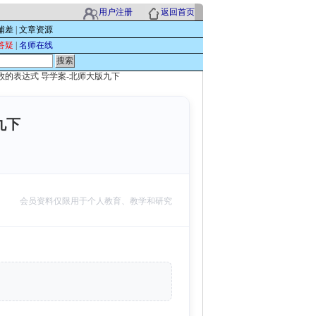
用户注册
返回首页
辅差
|
文章资源
答疑
|
名师在线
次函数的表达式 导学案-北师大版九下
九下
次
会员资料仅限用于个人教育、教学和研究