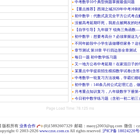
中考数学10个典型例题掌握最值问题
●
【重点推荐】西湖之城2020年中考冲刺
●
初中数学：代数式及完全平方公式考点
●
没被高考延期吓死，我差点被网友的吐
●
【自学引导】九年级下 锐角三角函数—
●
初中数学：想要考高分？必须掌握这九
●
不同年龄段中小学生该做哪些家务？这份
●
章节测试 第18章 平行四边形全章测试
●
每日一题 初中数学练习题
●
又一地方公布中考延期！在家混日子的
●
某重点中学提前招生模拟数学试卷(含答
●
中考数学一轮复习方法攻略，学霸们都
●
初中数学：140条几何公式定理汇总，
●
月考重点知识复习，八年级数学下册第
●
今日初中数学练习题（含初一初二初三
●
Page Load Time: 78.125 ms
 版权所有
业务合作
(0)15892607329 邮箱：maoyj2003@qq.com 微信：cz
opyright © 2003-2026
www.czsx.com.cn
All rights reserved.
沪ICP备 18024220号