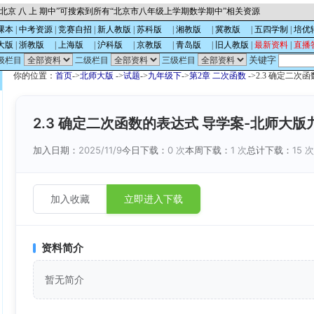
北京 八 上 期中”可搜索到所有“北京市八年级上学期数学期中”相关资源
课本
|
中考资源
|
竞赛自招
|
新人教版
|
苏科版
的
|
湘教版
的
|
冀教版
的
|
五四学制
|
培优
大版
|
浙教版
的
|
上海版
的
|
沪科版
的
|
京教版
的
|
青岛版
的
|
旧人教版
|
最新资料
|
直播
关键字
级栏目
二级栏目
三级栏目
你的位置：
首页
->
北师大版
->
试题
->
九年级下
->
第2章 二次函数
->2.3 确定二
2.3 确定二次函数的表达式 导学案-北师大版
加入日期：
2025/11/9
今日下载：
0 次
本周下载：
1 次
总计下载：
15 
加入收藏
立即进入下载
资料简介
暂无简介