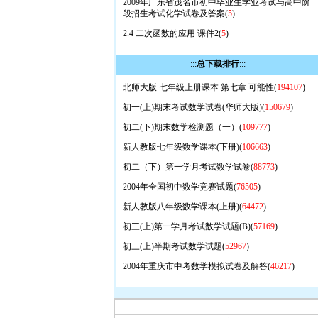
2009年广东省茂名市初中毕业生学业考试与高中阶
段招生考试化学试卷及答案(
5
)
2.4 二次函数的应用 课件2(
5
)
:::
总下载排行
:::
北师大版 七年级上册课本 第七章 可能性(
194107
)
初一(上)期末考试数学试卷(华师大版)(
150679
)
初二(下)期末数学检测题（一）(
109777
)
新人教版七年级数学课本(下册)(
106663
)
初二（下）第一学月考试数学试卷(
88773
)
2004年全国初中数学竞赛试题(
76505
)
新人教版八年级数学课本(上册)(
64472
)
初三(上)第一学月考试数学试题(B)(
57169
)
初三(上)半期考试数学试题(
52967
)
2004年重庆市中考数学模拟试卷及解答(
46217
)