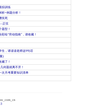
模拟训练
解析+例题分析！
槽笑死
—正弦
个题型！
彩绘“劳动指南”，请收藏！
学生，请读读老师这9句话
案)
收藏了！
做几何题就离不开！
一次月考重要知识清单
）
sx_com_cn
-3