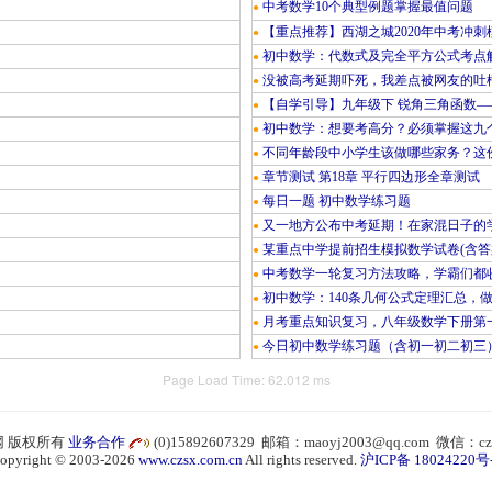
中考数学10个典型例题掌握最值问题
●
【重点推荐】西湖之城2020年中考冲刺
●
初中数学：代数式及完全平方公式考点
●
没被高考延期吓死，我差点被网友的吐
●
【自学引导】九年级下 锐角三角函数—
●
初中数学：想要考高分？必须掌握这九
●
不同年龄段中小学生该做哪些家务？这份
●
章节测试 第18章 平行四边形全章测试
●
每日一题 初中数学练习题
●
又一地方公布中考延期！在家混日子的
●
某重点中学提前招生模拟数学试卷(含答
●
中考数学一轮复习方法攻略，学霸们都
●
初中数学：140条几何公式定理汇总，
●
月考重点知识复习，八年级数学下册第
●
今日初中数学练习题（含初一初二初三
●
Page Load Time: 62.012 ms
 版权所有
业务合作
(0)15892607329 邮箱：maoyj2003@qq.com 微信：cz
opyright © 2003-2026
www.czsx.com.cn
All rights reserved.
沪ICP备 18024220号