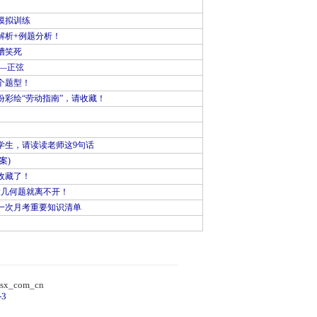
模拟训练
解析+例题分析！
槽笑死
—正弦
个题型！
彩绘“劳动指南”，请收藏！
学生，请读读老师这9句话
案)
收藏了！
做几何题就离不开！
一次月考重要知识清单
）
sx_com_cn
-3