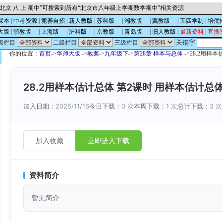
北京 八 上 期中”可搜索到所有“北京市八年级上学期数学期中”相关资源
课本
|
中考资源
|
竞赛自招
|
新人教版
|
苏科版
的
|
湘教版
的
|
冀教版
的
|
五四学制
|
培优
大版
|
浙教版
的
|
上海版
的
|
沪科版
的
|
京教版
的
|
青岛版
的
|
旧人教版
|
最新资料
|
直播
关键字
级栏目
二级栏目
三级栏目
你的位置：
首页
->
华师大版
->
教案
->
九年级下
->
第28章 样本与总体
->28.2用
28.2用样本估计总体 第2课时 用样本估计总
加入日期：
2025/11/16
今日下载：
0 次
本周下载：
1 次
总计下载：
3 
加入收藏
立即进入下载
资料简介
暂无简介