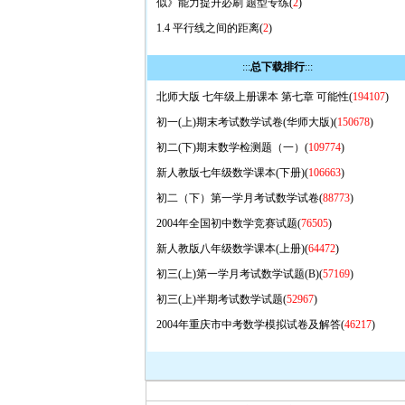
似》能力提升必刷 题型专练(
2
)
1.4 平行线之间的距离(
2
)
:::
总下载排行
:::
北师大版 七年级上册课本 第七章 可能性(
194107
)
初一(上)期末考试数学试卷(华师大版)(
150678
)
初二(下)期末数学检测题（一）(
109774
)
新人教版七年级数学课本(下册)(
106663
)
初二（下）第一学月考试数学试卷(
88773
)
2004年全国初中数学竞赛试题(
76505
)
新人教版八年级数学课本(上册)(
64472
)
初三(上)第一学月考试数学试题(B)(
57169
)
初三(上)半期考试数学试题(
52967
)
2004年重庆市中考数学模拟试卷及解答(
46217
)