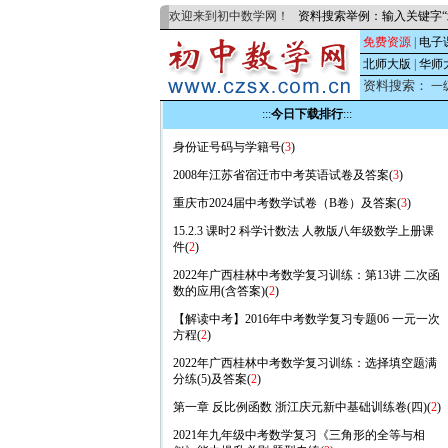
欢迎来到初中数学网！
资料搜索举例：输入关键字“
免费资源
|
电子
北师大版
|
华师
资料搜索：
一
:::
今日下载排行
:::
身份证号码与学籍号(
3
)
2008年江苏省宿迁市中考英语试卷及答案(
3
)
重庆市2024届中考数学试卷（B卷）及答案(
3
)
15.2.3 课时2 科学计数法 人教版八年级数学上册课
件(
2
)
2022年广西桂林中考数学复习训练：第13讲 二次函
数的应用(含答案)(
2
)
【解读中考】2016年中考数学复习专题06 一元一次
方程(
2
)
2022年广西桂林中考数学复习训练：选择填空题满
分练(5)及答案(
2
)
第一章 反比例函数 浙江庆元新中基础训练卷(四)(
2
)
2021年九年级中考数学复习《三角形的全等与相