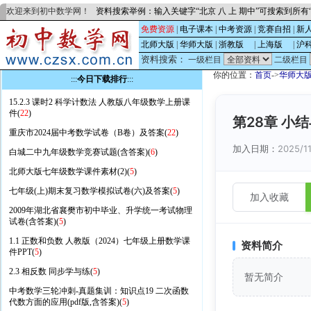
欢迎来到初中数学网！
资料搜索举例：输入关键字“北京 八 上 期中”可搜索到所
免费资源
|
电子课本
|
中考资源
|
竞赛自招
|
新
北师大版
|
华师大版
|
浙教版
的
|
上海版
的
|
沪
资料搜索：
一级栏目
二级栏目
你的位置：
首页
->
华师大
:::
今日下载排行
:::
15.2.3 课时2 科学计数法 人教版八年级数学上册课
件(
22
)
第28章 小
重庆市2024届中考数学试卷（B卷）及答案(
22
)
加入日期：
2025/11
白城二中九年级数学竞赛试题(含答案)(
6
)
北师大版七年级数学课件素材(2)(
5
)
七年级(上)期末复习数学模拟试卷(六)及答案(
5
)
加入收藏
2009年湖北省襄樊市初中毕业、升学统一考试物理
试卷(含答案)(
5
)
1.1 正数和负数 人教版（2024）七年级上册数学课
资料简介
件PPT(
5
)
2.3 相反数 同步学与练(
5
)
暂无简介
中考数学三轮冲刺-真题集训：知识点19 二次函数
代数方面的应用(pdf版,含答案)(
5
)