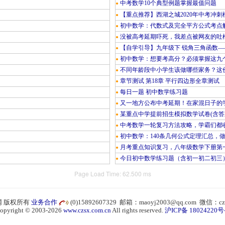
中考数学10个典型例题掌握最值问题
●
【重点推荐】西湖之城2020年中考冲刺
●
初中数学：代数式及完全平方公式考点
●
没被高考延期吓死，我差点被网友的吐
●
【自学引导】九年级下 锐角三角函数—
●
初中数学：想要考高分？必须掌握这九
●
不同年龄段中小学生该做哪些家务？这份
●
章节测试 第18章 平行四边形全章测试
●
每日一题 初中数学练习题
●
又一地方公布中考延期！在家混日子的
●
某重点中学提前招生模拟数学试卷(含答
●
中考数学一轮复习方法攻略，学霸们都
●
初中数学：140条几何公式定理汇总，
●
月考重点知识复习，八年级数学下册第
●
今日初中数学练习题（含初一初二初三
●
Page Load Time: 62.500 ms
 版权所有
业务合作
(0)15892607329 邮箱：maoyj2003@qq.com 微信：cz
opyright © 2003-2026
www.czsx.com.cn
All rights reserved.
沪ICP备 18024220号