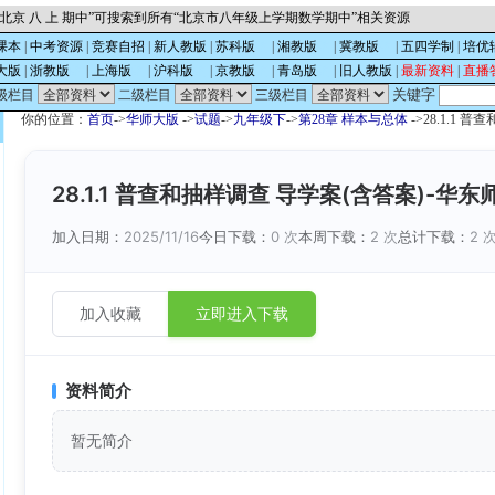
北京 八 上 期中”可搜索到所有“北京市八年级上学期数学期中”相关资源
课本
|
中考资源
|
竞赛自招
|
新人教版
|
苏科版
的
|
湘教版
的
|
冀教版
的
|
五四学制
|
培优
大版
|
浙教版
的
|
上海版
的
|
沪科版
的
|
京教版
的
|
青岛版
的
|
旧人教版
|
最新资料
|
直播
关键字
级栏目
二级栏目
三级栏目
你的位置：
首页
->
华师大版
->
试题
->
九年级下
->
第28章 样本与总体
->28.1.1
28.1.1 普查和抽样调查 导学案(含答案)-华
加入日期：
2025/11/16
今日下载：
0 次
本周下载：
2 次
总计下载：
2 
加入收藏
立即进入下载
资料简介
暂无简介