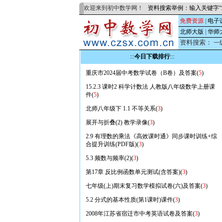
欢迎来到初中数学网！
资料搜索举例：输入关键字“
免费资源
|
电子
北师大版
|
华师
资料搜索：
一
:::
今日下载排行
:::
重庆市2024届中考数学试卷（B卷）及答案(
5
)
15.2.3 课时2 科学计数法 人教版八年级数学上册课
件(
5
)
北师八年级下 1.1 不等关系(
3
)
展开与折叠(2) 教学录像(
3
)
2.9 有理数的乘法《高效课时通》同步课时训练+综
合提升训练(PDF版)(
3
)
5.3 频数与频率(2)(
3
)
第17章 反比例函数单元测试(含答案)(
3
)
七年级(上)期末复习数学模拟试卷(六)及答案(
3
)
5.2 分式的基本性质(第1课时)课件(
3
)
2008年江苏省宿迁市中考英语试卷及答案(
3
)