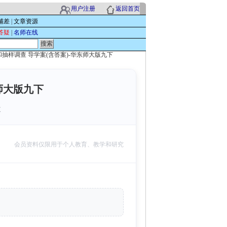
用户注册
返回首页
辅差
|
文章资源
答疑
|
名师在线
 普查和抽样调查 导学案(含答案)-华东师大版九下
东师大版九下
次
会员资料仅限用于个人教育、教学和研究