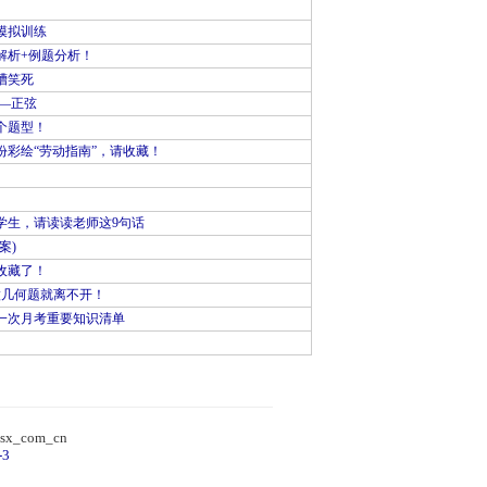
模拟训练
解析+例题分析！
槽笑死
—正弦
个题型！
彩绘“劳动指南”，请收藏！
学生，请读读老师这9句话
案)
收藏了！
做几何题就离不开！
一次月考重要知识清单
）
sx_com_cn
-3