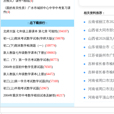
次根式》课件+精练(
4
)
《圆的有关性质》广水市城郊中心中学中考复习课
件(
4
)
相关资料推荐：
云南省丽江市2
:::
总下载排行
:::
山西省大同市部
北师大版 七年级上册课本 第七章 可能性(
194107
)
初一(上)期末考试数学试卷(华师大版)(
150678
)
山西省2026
初二(下)期末数学检测题（一）(
109774
)
山东省烟台市（
新人教版七年级数学课本(下册)(
106663
)
江苏省扬州市广
初二（下）第一学月考试数学试卷(
88773
)
吉林省长春市榆
2004年全国初中数学竞赛试题(
76505
)
吉林省长春市榆
新人教版八年级数学课本(上册)(
64472
)
河南省周口市沈
初三(上)第一学月考试数学试题(B)(
57169
)
初三(上)半期考试数学试题(
52967
)
河南省周口市沈
2004年重庆市中考数学模拟试卷及解答(
46217
)
河南省平顶山市