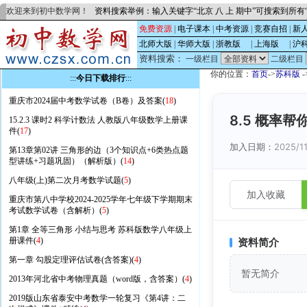
欢迎来到初中数学网！
资料搜索举例：输入关键字“北京 八 上 期中”可搜索到所
免费资源
|
电子课本
|
中考资源
|
竞赛自招
|
新
北师大版
|
华师大版
|
浙教版
的
|
上海版
的
|
沪
资料搜索：
一级栏目
二级栏目
你的位置：
首页
->
苏科版
-
:::
今日下载排行
:::
重庆市2024届中考数学试卷（B卷）及答案(
18
)
8.5 概率
15.2.3 课时2 科学计数法 人教版八年级数学上册课
件(
17
)
加入日期：
2025/1
第13章第02讲 三角形的边（3个知识点+6类热点题
型讲练+习题巩固）（解析版）(
14
)
八年级(上)第二次月考数学试题(
5
)
加入收藏
重庆市第八中学校2024-2025学年七年级下学期期末
考试数学试卷（含解析）(
5
)
第1章 全等三角形 小结与思考 苏科版数学八年级上
册课件(
4
)
资料简介
第一章 勾股定理评估试卷(含答案)(
4
)
暂无简介
2013年河北省中考物理真题（word版，含答案）(
4
)
2019版山东省泰安中考数学一轮复习《第4讲：二