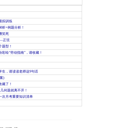
模拟训练
解析+例题分析！
槽笑死
—正弦
个题型！
彩绘“劳动指南”，请收藏！
学生，请读读老师这9句话
案)
收藏了！
做几何题就离不开！
一次月考重要知识清单
）
sx_com_cn