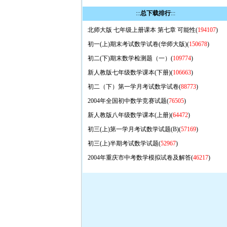
:::
总下载排行
:::
北师大版 七年级上册课本 第七章 可能性(
194107
)
初一(上)期末考试数学试卷(华师大版)(
150678
)
初二(下)期末数学检测题（一）(
109774
)
新人教版七年级数学课本(下册)(
106663
)
初二（下）第一学月考试数学试卷(
88773
)
2004年全国初中数学竞赛试题(
76505
)
新人教版八年级数学课本(上册)(
64472
)
初三(上)第一学月考试数学试题(B)(
57169
)
初三(上)半期考试数学试题(
52967
)
2004年重庆市中考数学模拟试卷及解答(
46217
)