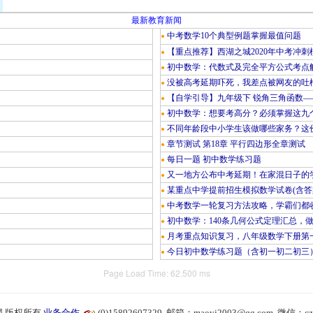
最新教育新闻
中考数学10个典型例题掌握最值问题
●
【重点推荐】西湖之城2020年中考冲刺
●
初中数学：代数式及完全平方公式考点
●
没被高考延期吓死，我差点被网友的吐
●
【自学引导】九年级下 锐角三角函数—
●
初中数学：想要考高分？必须掌握这九
●
不同年龄段中小学生该做哪些家务？这份
●
章节测试 第18章 平行四边形全章测试
●
每日一题 初中数学练习题
●
又一地方公布中考延期！在家混日子的
●
某重点中学提前招生模拟数学试卷(含答
●
中考数学一轮复习方法攻略，学霸们都
●
初中数学：140条几何公式定理汇总，
●
月考重点知识复习，八年级数学下册第
●
今日初中数学练习题（含初一初二初三
●
Page Load Time: 62.500 ms
 版权所有
业务合作
(0)15892607329 邮箱：maoyj2003@qq.com 微信：cz