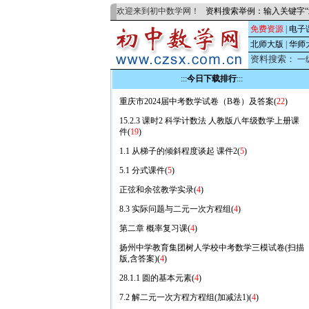
欢迎来到初中数学网！
资料搜索举例：输入关键字“
免费资源
|
电子
北师大版
|
华师
资料搜索：
一
:::
今日下载排行
:::
重庆市2024届中考数学试卷（B卷）及答案(
22
)
15.2.3 课时2 科学计数法 人教版八年级数学上册课
件(
19
)
1.1 从梯子的倾斜程度谈起 课件2(
5
)
5.1 分式课件(
5
)
正弦和余弦教学实录(
4
)
8.3 实际问题与二元一次方程组(
4
)
第二章 概率复习课(
4
)
扬州中学教育集团树人学校中考数学三模试卷(扫描
版,含答案)(
4
)
28.1.1 圆的基本元素(
4
)
7.2 解二元一次方程方程组(加减法1)(
4
)