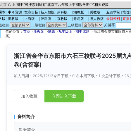
北京 八 上 期中”可搜索到所有“北京市八年级上学期数学期中”相关资源
课本
|
中考资源
|
竞赛自招
|
新人教版
|
苏科版
的
|
湘教版
的
|
冀教版
的
|
五四学制
|
培优
大版
|
浙教版
的
|
上海版
的
|
沪科版
的
|
京教版
的
|
青岛版
的
|
旧人教版
|
最新资料
|
直播
关键字
级栏目
二级栏目
三级栏目
你的位置：
首页
->
浙教版
->
试题
->
九年级上
->
期中试题
->浙江省金华市东阳市六石
案)
浙江省金华市东阳市六石三校联考2025届
卷(含答案)
加入日期：
2025/12/13
今日下载：
0 次
本周下载：
1 次
总计下载：
26
加入收藏
立即进入下载
资料简介
暂无简介