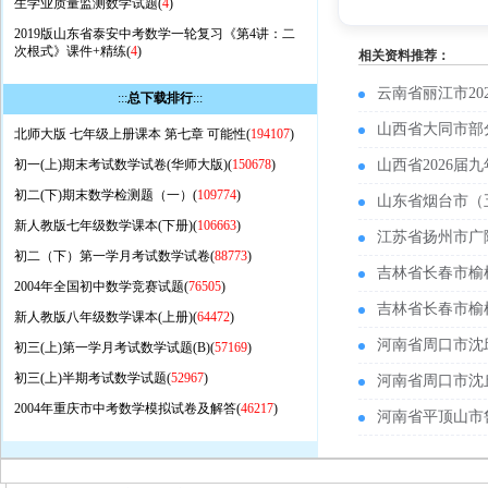
生学业质量监测数学试题(
4
)
2019版山东省泰安中考数学一轮复习《第4讲：二
次根式》课件+精练(
4
)
相关资料推荐：
云南省丽江市2
:::
总下载排行
:::
山西省大同市部
北师大版 七年级上册课本 第七章 可能性(
194107
)
初一(上)期末考试数学试卷(华师大版)(
150678
)
山西省2026
初二(下)期末数学检测题（一）(
109774
)
山东省烟台市（
新人教版七年级数学课本(下册)(
106663
)
江苏省扬州市广
初二（下）第一学月考试数学试卷(
88773
)
吉林省长春市榆
2004年全国初中数学竞赛试题(
76505
)
吉林省长春市榆
新人教版八年级数学课本(上册)(
64472
)
河南省周口市沈
初三(上)第一学月考试数学试题(B)(
57169
)
初三(上)半期考试数学试题(
52967
)
河南省周口市沈
2004年重庆市中考数学模拟试卷及解答(
46217
)
河南省平顶山市