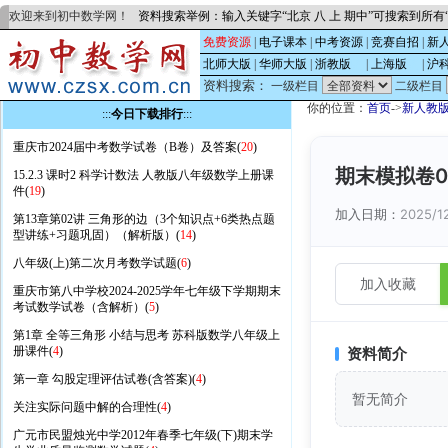
欢迎来到初中数学网！
资料搜索举例：输入关键字“北京 八 上 期中”可搜索到所
免费资源
|
电子课本
|
中考资源
|
竞赛自招
|
新
北师大版
|
华师大版
|
浙教版
的
|
上海版
的
|
沪
资料搜索：
一级栏目
二级栏目
你的位置：
首页
->
新人教
:::
今日下载排行
:::
重庆市2024届中考数学试卷（B卷）及答案(
20
)
期末模拟卷0
15.2.3 课时2 科学计数法 人教版八年级数学上册课
件(
19
)
加入日期：
2025/1
第13章第02讲 三角形的边（3个知识点+6类热点题
型讲练+习题巩固）（解析版）(
14
)
八年级(上)第二次月考数学试题(
6
)
加入收藏
重庆市第八中学校2024-2025学年七年级下学期期末
考试数学试卷（含解析）(
5
)
第1章 全等三角形 小结与思考 苏科版数学八年级上
册课件(
4
)
资料简介
第一章 勾股定理评估试卷(含答案)(
4
)
暂无简介
关注实际问题中解的合理性(
4
)
广元市民盟烛光中学2012年春季七年级(下)期末学