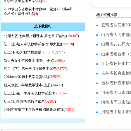
生学业质量监测数学试题(
4
)
2019版山东省泰安中考数学一轮复习《第4讲：二
次根式》课件+精练(
4
)
相关资料推荐：
云南省丽江市2
:::
总下载排行
:::
山西省大同市部
北师大版 七年级上册课本 第七章 可能性(
194107
)
初一(上)期末考试数学试卷(华师大版)(
150678
)
山西省2026
初二(下)期末数学检测题（一）(
109774
)
山东省烟台市（
新人教版七年级数学课本(下册)(
106663
)
江苏省扬州市广
初二（下）第一学月考试数学试卷(
88773
)
吉林省长春市榆
2004年全国初中数学竞赛试题(
76505
)
吉林省长春市榆
新人教版八年级数学课本(上册)(
64472
)
河南省周口市沈
初三(上)第一学月考试数学试题(B)(
57169
)
初三(上)半期考试数学试题(
52967
)
河南省周口市沈
2004年重庆市中考数学模拟试卷及解答(
46217
)
河南省平顶山市