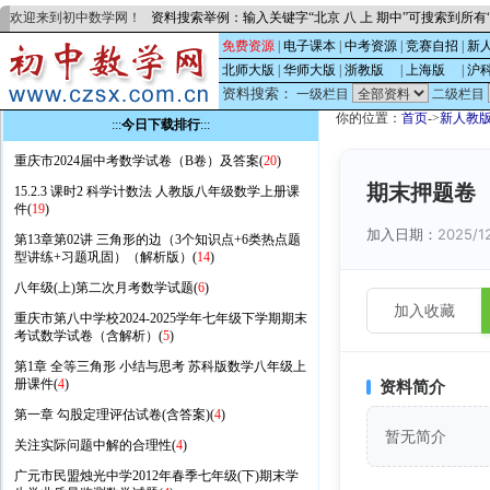
欢迎来到初中数学网！
资料搜索举例：输入关键字“北京 八 上 期中”可搜索到所
免费资源
|
电子课本
|
中考资源
|
竞赛自招
|
新
北师大版
|
华师大版
|
浙教版
的
|
上海版
的
|
沪
资料搜索：
一级栏目
二级栏目
你的位置：
首页
->
新人教
:::
今日下载排行
:::
重庆市2024届中考数学试卷（B卷）及答案(
20
)
期末押题卷（
15.2.3 课时2 科学计数法 人教版八年级数学上册课
件(
19
)
加入日期：
2025/1
第13章第02讲 三角形的边（3个知识点+6类热点题
型讲练+习题巩固）（解析版）(
14
)
八年级(上)第二次月考数学试题(
6
)
加入收藏
重庆市第八中学校2024-2025学年七年级下学期期末
考试数学试卷（含解析）(
5
)
第1章 全等三角形 小结与思考 苏科版数学八年级上
册课件(
4
)
资料简介
第一章 勾股定理评估试卷(含答案)(
4
)
暂无简介
关注实际问题中解的合理性(
4
)
广元市民盟烛光中学2012年春季七年级(下)期末学