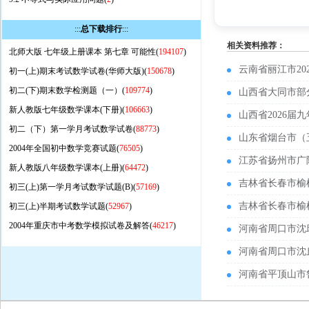
:::
总下载排行
:::
相关资料推荐：
北师大版 七年级上册课本 第七章 可能性(
194107
)
云南省丽江市2
初一(上)期末考试数学试卷(华师大版)(
150678
)
初二(下)期末数学检测题（一）(
109774
)
山西省大同市部
新人教版七年级数学课本(下册)(
106663
)
山西省2026
初二（下）第一学月考试数学试卷(
88773
)
山东省烟台市（
2004年全国初中数学竞赛试题(
76505
)
江苏省扬州市广
新人教版八年级数学课本(上册)(
64472
)
吉林省长春市榆
初三(上)第一学月考试数学试题(B)(
57169
)
吉林省长春市榆
初三(上)半期考试数学试题(
52967
)
2004年重庆市中考数学模拟试卷及解答(
46217
)
河南省周口市沈
河南省周口市沈
河南省平顶山市