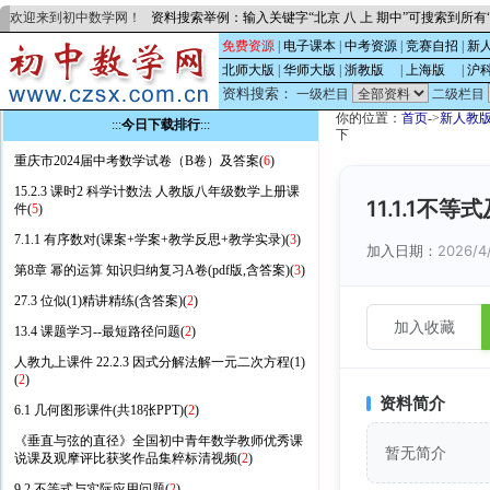
欢迎来到初中数学网！
资料搜索举例：输入关键字“北京 八 上 期中”可搜索到所
免费资源
|
电子课本
|
中考资源
|
竞赛自招
|
新
北师大版
|
华师大版
|
浙教版
的
|
上海版
的
|
沪
资料搜索：
一级栏目
二级栏目
你的位置：
首页
->
新人教
:::
今日下载排行
:::
下
重庆市2024届中考数学试卷（B卷）及答案(
6
)
15.2.3 课时2 科学计数法 人教版八年级数学上册课
11.1.1不
件(
5
)
7.1.1 有序数对(课案+学案+教学反思+教学实录)(
3
)
加入日期：
2026/4
第8章 幂的运算 知识归纳复习A卷(pdf版,含答案)(
3
)
27.3 位似(1)精讲精练(含答案)(
2
)
加入收藏
13.4 课题学习--最短路径问题(
2
)
人教九上课件 22.2.3 因式分解法解一元二次方程(1)
(
2
)
资料简介
6.1 几何图形课件(共18张PPT)(
2
)
《垂直与弦的直径》全国初中青年数学教师优秀课
暂无简介
说课及观摩评比获奖作品集粹标清视频(
2
)
9.2 不等式与实际应用问题(
2
)