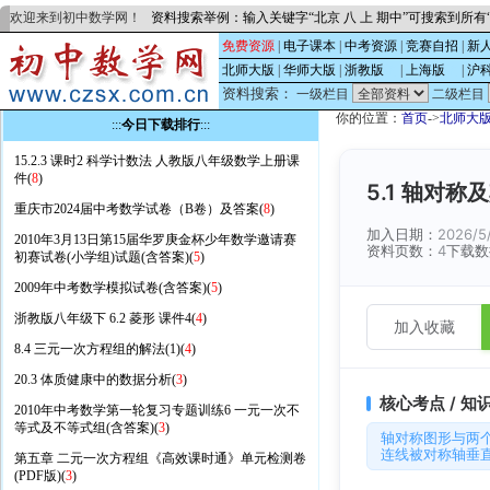
欢迎来到初中数学网！
资料搜索举例：输入关键字“北京 八 上 期中”可搜索到所
免费资源
|
电子课本
|
中考资源
|
竞赛自招
|
新
北师大版
|
华师大版
|
浙教版
的
|
上海版
的
|
沪
资料搜索：
一级栏目
二级栏目
你的位置：
首页
->
北师大
:::
今日下载排行
:::
15.2.3 课时2 科学计数法 人教版八年级数学上册课
件(
8
)
5.1 轴对
重庆市2024届中考数学试卷（B卷）及答案(
8
)
加入日期：
2026/5
2010年3月13日第15届华罗庚金杯少年数学邀请赛
资料页数：
4
下载数
初赛试卷(小学组)试题(含答案)(
5
)
2009年中考数学模拟试卷(含答案)(
5
)
浙教版八年级下 6.2 菱形 课件4(
4
)
加入收藏
8.4 三元一次方程组的解法(1)(
4
)
20.3 体质健康中的数据分析(
3
)
核心考点 / 知
2010年中考数学第一轮复习专题训练6 一元一次不
等式及不等式组(含答案)(
3
)
轴对称图形与两
连线被对称轴垂
第五章 二元一次方程组《高效课时通》单元检测卷
(PDF版)(
3
)