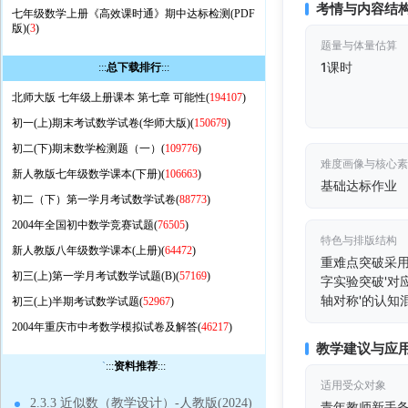
考情与内容结
七年级数学上册《高效课时通》期中达标检测(PDF
版)(
3
)
题量与体量估算
1课时
:::
总下载排行
:::
北师大版 七年级上册课本 第七章 可能性(
194107
)
初一(上)期末考试数学试卷(华师大版)(
150679
)
初二(下)期末数学检测题（一）(
109776
)
难度画像与核心
新人教版七年级数学课本(下册)(
106663
)
基础达标作业
初二（下）第一学月考试数学试卷(
88773
)
2004年全国初中数学竞赛试题(
76505
)
特色与排版结构
新人教版八年级数学课本(上册)(
64472
)
重难点突破采用
初三(上)第一学月考试数学试题(B)(
57169
)
字实验突破'对
轴对称'的认知
初三(上)半期考试数学试题(
52967
)
2004年重庆市中考数学模拟试卷及解答(
46217
)
教学建议与应
`
:::
资料推荐
:::
适用受众对象
2.3.3 近似数（教学设计）-人教版(2024)
青年教师新手