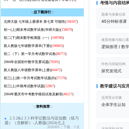
考情与内容结
:::
总下载排行
:::
题量与体量估算
45分钟标准课
北师大版 七年级上册课本 第七章 可能性(
194107
)
初一(上)期末考试数学试卷(华师大版)(
150679
)
初二(下)期末数学检测题（一）(
109780
)
难度画像与核心
新人教版七年级数学课本(下册)(
106663
)
逻辑推理 / 数
初二（下）第一学月考试数学试卷(
88773
)
2004年全国初中数学竞赛试题(
76505
)
特色与排版结构
新人教版八年级数学课本(上册)(
64472
)
探究发现式
初三(上)第一学月考试数学试题(B)(
57170
)
教学建议与应
初三(上)半期考试数学试题(
52967
)
2004年重庆市中考数学模拟试卷及解答(
46217
)
适用受众对象
全体学生认知
`
:::
资料推荐
:::
2.3.2&2.3.3 科学记数法与近似数（练习
题）（含解析）-人教版(2024)七上
2026/8/9 | 下载：3 次
适用课型/环节