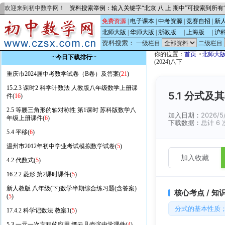
欢迎来到初中数学网！
资料搜索举例：输入关键字“北京 八 上 期中”可搜索到所
免费资源
|
电子课本
|
中考资源
|
竞赛自招
|
新
北师大版
|
华师大版
|
浙教版
的
|
上海版
的
|
沪
资料搜索：
一级栏目
二级栏目
你的位置：
首页
->
北师大
:::
今日下载排行
:::
(2024)八下
重庆市2024届中考数学试卷（B卷）及答案(
21
)
15.2.3 课时2 科学计数法 人教版八年级数学上册课
5.1 分式及
件(
16
)
2.5 等腰三角形的轴对称性 第1课时 苏科版数学八
加入日期：
2026/5
年级上册课件(
6
)
下载数据：
总计 6 
5.4 平移(
6
)
温州市2012年初中学业考试模拟数学试卷(
5
)
加入收藏
4.2 代数式(
5
)
16.2.2 菱形 第2课时课件(
5
)
新人教版 八年级(下)数学半期综合练习题(含答案)
核心考点 / 知
(
5
)
分式的基本性质
17.4.2 科学记数法 教案1(
5
)
5.3 一元一次方程的应用 缙云县壶滨中学课件(
4
)