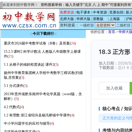
欢迎来到初中数学网！
资料搜索举例：输入关键字“北京 八 上 期中”可搜索到所
免费资源
|
电子课本
|
中考资源
|
竞赛自招
|
新
北师大版
|
华师大版
|
浙教版
的
|
上海版
的
|
沪
资料搜索：
一级栏目
二级栏目
你的位置：
首页
->
华师大
:::
今日下载排行
:::
重庆市2024届中考数学试卷（B卷）及答案(
24
)
18.3 正方
15.2.3 课时2 科学计数法 人教版八年级数学上册课
件(
21
)
加入日期：
2026/5
1.1 从梯子的倾斜程度谈起 课件2(
5
)
下载数据：
总计 6 
扬州中学教育集团树人学校中考数学三模试卷(扫描
版,含答案)(
5
)
5.1 分式课件(
5
)
加入收藏
2013年贵州省黔东南州中考化学真题（word版，含
解析）(
5
)
4.2 代数式(
4
)
核心考点 / 知
1.2 有理数 浙江省绍兴县杨汛桥镇中学课件(
4
)
正方形的定义与
中小学问题学生的应对与辅导(
4
)
考情与内容结
正弦和余弦教学实录(
4
)