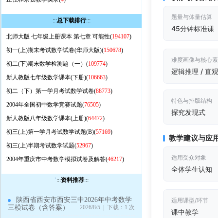
题量与体量估算
:::
总下载排行
:::
45分钟标准课
北师大版 七年级上册课本 第七章 可能性(
194107
)
初一(上)期末考试数学试卷(华师大版)(
150678
)
难度画像与核心
初二(下)期末数学检测题（一）(
109774
)
逻辑推理 / 直
新人教版七年级数学课本(下册)(
106663
)
初二（下）第一学月考试数学试卷(
88773
)
特色与排版结构
2004年全国初中数学竞赛试题(
76505
)
探究发现式
新人教版八年级数学课本(上册)(
64472
)
初三(上)第一学月考试数学试题(B)(
57169
)
教学建议与应
初三(上)半期考试数学试题(
52967
)
适用受众对象
2004年重庆市中考数学模拟试卷及解答(
46217
)
全体学生认知
`
:::
资料推荐
:::
陕西省西安市西安三中2026年中考数学
适用课型/环节
三模试卷（含答案）
2026/8/5 | 下载：1 次
课中教学