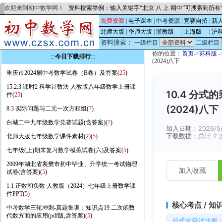
欢迎来到初中数学网！
资料搜索举例：输入关键字“北京 八 上 期中”可搜索到所
免费资源
|
电子课本
|
中考资源
|
竞赛自招
|
新
北师大版
|
华师大版
|
浙教版
的
|
上海版
的
|
沪
资料搜索：
一级栏目
二级栏目
你的位置：
首页
->
苏科版
-
:::
今日下载排行
:::
(2024)八下
重庆市2024届中考数学试卷（B卷）及答案(
25
)
15.2.3 课时2 科学计数法 人教版八年级数学上册课
10.4 分
件(
25
)
(2024)八下
8.3 实际问题与二元一次方程组(
7
)
白城二中九年级数学竞赛试题(含答案)(
7
)
加入日期：
2026/5
下载数据：
总计 2 
北师大版七年级数学课件素材(2)(
5
)
七年级(上)期末复习数学模拟试卷(六)及答案(
5
)
2009年湖北省襄樊市初中毕业、升学统一考试物理
加入收藏
试卷(含答案)(
5
)
1.1 正数和负数 人教版（2024）七年级上册数学课
件PPT(
5
)
核心考点 / 知
中考数学三轮冲刺-真题集训：知识点19 二次函数
代数方面的应用(pdf版,含答案)(
5
)
分式的乘法法则