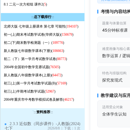
8.1 二元一次方程组 课件2(
5
)
考情与内容结
:::
总下载排行
:::
题量与体量估算
北师大版 七年级上册课本 第七章 可能性(
194107
)
45分钟标准课
初一(上)期末考试数学试卷(华师大版)(
150679
)
初二(下)期末数学检测题（一）(
109776
)
难度画像与核心
新人教版七年级数学课本(下册)(
106663
)
数学运算 / 逻
初二（下）第一学月考试数学试卷(
88773
)
2004年全国初中数学竞赛试题(
76505
)
特色与排版结构
新人教版八年级数学课本(上册)(
64472
)
探究发现式
初三(上)第一学月考试数学试题(B)(
57169
)
初三(上)半期考试数学试题(
52967
)
教学建议与应
2004年重庆市中考数学模拟试卷及解答(
46217
)
适用受众对象
`
:::
资料推荐
:::
全体学生认知
2.3.3 近似数（同步课件）-人教版(2024)
七下
2026/8/8 | 下载：1 次