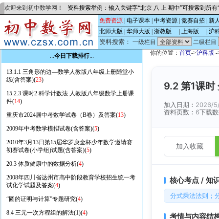
欢迎来到初中数学网！
资料搜索举例：输入关键字“北京 八 上 期中”可搜索到所
免费资源
|
电子课本
|
中考资源
|
竞赛自招
|
新
北师大版
|
华师大版
|
浙教版
的
|
上海版
的
|
沪
资料搜索：
一级栏目
二级栏目
你的位置：
首页
->
沪科版
-
:::
今日下载排行
:::
13.1.1 三角形的边—数学人教版八年级上册随堂小
练(含答案)(
23
)
9.2 第1课
15.2.3 课时2 科学计数法 人教版八年级数学上册课
件(
14
)
加入日期：
2026/5
资料页数：
6
下载数
重庆市2024届中考数学试卷（B卷）及答案(
13
)
2009年中考数学模拟试卷(含答案)(
5
)
2010年3月13日第15届华罗庚金杯少年数学邀请赛
加入收藏
初赛试卷(小学组)试题(含答案)(
5
)
20.3 体质健康中的数据分析(
4
)
2008年四川省达州市高中阶段教育学校招生统一考
核心考点 / 知
试化学试题及答案(
4
)
分式乘法法则；
“圆的证明与计算”专题研究(
4
)
8.4 三元一次方程组的解法(1)(
4
)
考情与内容结