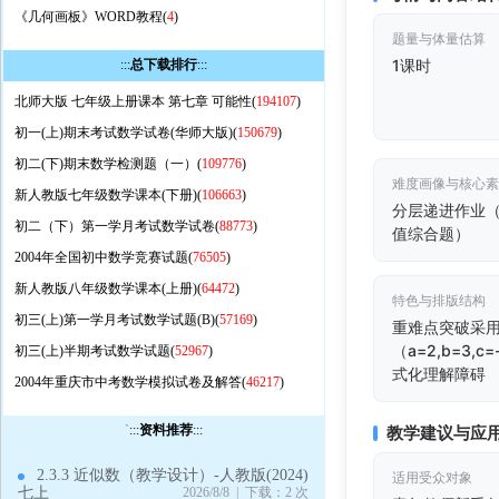
《几何画板》WORD教程(
4
)
题量与体量估算
1课时
:::
总下载排行
:::
北师大版 七年级上册课本 第七章 可能性(
194107
)
初一(上)期末考试数学试卷(华师大版)(
150679
)
初二(下)期末数学检测题（一）(
109776
)
难度画像与核心
新人教版七年级数学课本(下册)(
106663
)
分层递进作业（
初二（下）第一学月考试数学试卷(
88773
)
值综合题）
2004年全国初中数学竞赛试题(
76505
)
新人教版八年级数学课本(上册)(
64472
)
特色与排版结构
初三(上)第一学月考试数学试题(B)(
57169
)
重难点突破采用
（a=2,b=3
初三(上)半期考试数学试题(
52967
)
式化理解障碍
2004年重庆市中考数学模拟试卷及解答(
46217
)
`
:::
资料推荐
:::
教学建议与应
2.3.3 近似数（教学设计）-人教版(2024)
适用受众对象
七上
2026/8/8 | 下载：2 次