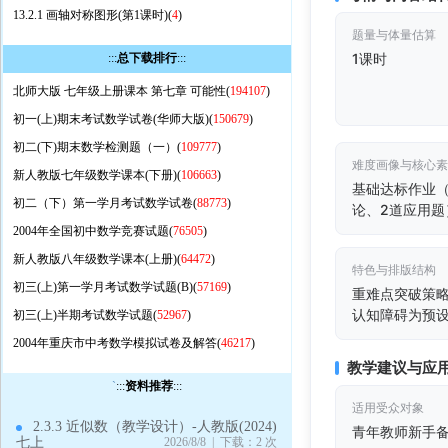
13.2.1 画轴对称图形(第1课时)(
4
)
题量与体量估算
1课时
:::
总下载排行
:::
北师大版 七年级上册课本 第七章 可能性(
194107
)
初一(上)期末考试数学试卷(华师大版)(
150679
)
初二(下)期末数学检测题（一）(
109777
)
难度画像与核心
新人教版七年级数学课本(下册)(
106663
)
基础达标作业（
初二（下）第一学月考试数学试卷(
88773
)
论、2道应用题
2004年全国初中数学竞赛试题(
76505
)
新人教版八年级数学课本(上册)(
64472
)
特色与排版结构
初三(上)第一学月考试数学试题(B)(
57169
)
重难点突破策略
认知障碍为预
初三(上)半期考试数学试题(
52967
)
2004年重庆市中考数学模拟试卷及解答(
46217
)
教学建议与应
`
:::
资料推荐
:::
适用受众对象
2.3.3 近似数（教学设计）-人教版(2024)
青年教师新手
七上
2026/8/8 | 下载：2 次