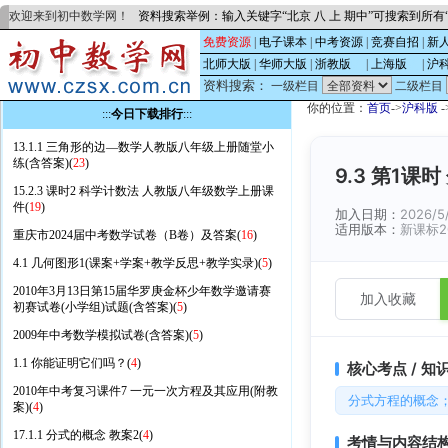
欢迎来到初中数学网！
资料搜索举例：输入关键字“北京 八 上 期中”可搜索到所
免费资源
|
电子课本
|
中考资源
|
竞赛自招
|
新
北师大版
|
华师大版
|
浙教版
的
|
上海版
的
|
沪
资料搜索：
一级栏目
二级栏目
你的位置：
首页
->
沪科版
-
:::
今日下载排行
:::
13.1.1 三角形的边—数学人教版八年级上册随堂小
练(含答案)(
23
)
9.3 第1
15.2.3 课时2 科学计数法 人教版八年级数学上册课
件(
19
)
加入日期：
2026/5
适用版本：
新课标2
重庆市2024届中考数学试卷（B卷）及答案(
16
)
4.1 几何图形1(课案+学案+教学反思+教学实录)(
5
)
2010年3月13日第15届华罗庚金杯少年数学邀请赛
加入收藏
初赛试卷(小学组)试题(含答案)(
5
)
2009年中考数学模拟试卷(含答案)(
5
)
1.1 你能证明它们吗？(
4
)
核心考点 / 知
2010年中考复习课件7 一元一次方程及其应用(附教
分式方程的概念
案)(
4
)
17.1.1 分式的概念 教案2(
4
)
考情与内容结