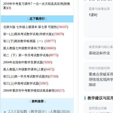
2010年中考复习课件7 一元一次方程及其应用(附教
案)(
4
)
题量与体量估算
1课时
:::
总下载排行
:::
北师大版 七年级上册课本 第七章 可能性(
194107
)
初一(上)期末考试数学试卷(华师大版)(
150679
)
初二(下)期末数学检测题（一）(
109777
)
难度画像与核心
新人教版七年级数学课本(下册)(
106663
)
基础达标作业
初二（下）第一学月考试数学试卷(
88773
)
2004年全国初中数学竞赛试题(
76505
)
特色与排版结构
新人教版八年级数学课本(上册)(
64472
)
重难点突破采用
初三(上)第一学月考试数学试题(B)(
57169
)
理情境实现跨
初三(上)半期考试数学试题(
52967
)
障碍
2004年重庆市中考数学模拟试卷及解答(
46217
)
教学建议与应
`
:::
资料推荐
:::
适用受众对象
2.3.3 近似数（教学设计）-人教版(2024)