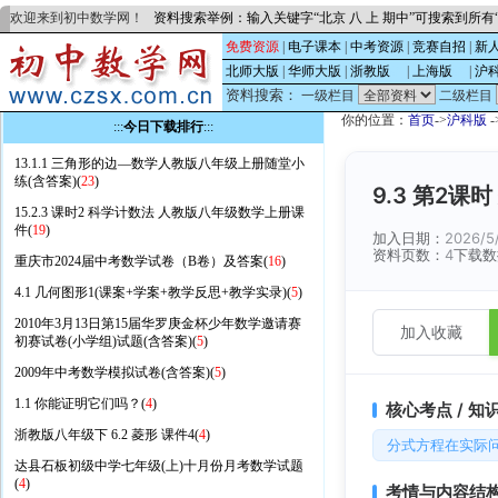
欢迎来到初中数学网！
资料搜索举例：输入关键字“北京 八 上 期中”可搜索到所
免费资源
|
电子课本
|
中考资源
|
竞赛自招
|
新
北师大版
|
华师大版
|
浙教版
的
|
上海版
的
|
沪
资料搜索：
一级栏目
二级栏目
你的位置：
首页
->
沪科版
-
:::
今日下载排行
:::
13.1.1 三角形的边—数学人教版八年级上册随堂小
练(含答案)(
23
)
9.3 第2课
15.2.3 课时2 科学计数法 人教版八年级数学上册课
件(
19
)
加入日期：
2026/5
资料页数：
4
下载数
重庆市2024届中考数学试卷（B卷）及答案(
16
)
4.1 几何图形1(课案+学案+教学反思+教学实录)(
5
)
2010年3月13日第15届华罗庚金杯少年数学邀请赛
加入收藏
初赛试卷(小学组)试题(含答案)(
5
)
2009年中考数学模拟试卷(含答案)(
5
)
1.1 你能证明它们吗？(
4
)
核心考点 / 知
浙教版八年级下 6.2 菱形 课件4(
4
)
分式方程在实际
达县石板初级中学七年级(上)十月份月考数学试题
(
4
)
考情与内容结