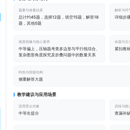
题量与体量估算
解析与环
总计约45题，选择12题，填空15题，解答18
详细步
题，其他0题
难度画像与核心素养
命题与文
中等偏上，压轴题考查多边形与平行线综合、
紧扣教
复杂图形角度探究及折叠问题中的数量关系
特色与排版结构
侧重解答大题
教学建议与应用场景
适用受众对象
训练与能
中等生提分
查漏补