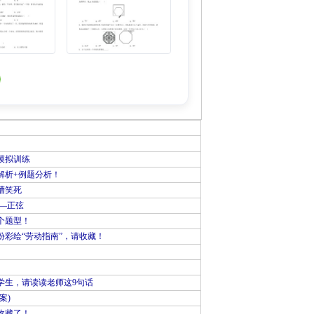
模拟训练
解析+例题分析！
槽笑死
—正弦
个题型！
彩绘“劳动指南”，请收藏！
学生，请读读老师这9句话
案)
收藏了！