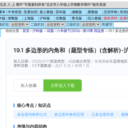
北京 八 上 期中”可搜索到所有“北京市八年级上学期数学期中”相关资源
课本
|
中考资源
|
竞赛自招
|
新人教版
|
苏科版
的
|
湘教版
的
|
冀教版
的
|
五四学制
|
培优
大版
|
浙教版
的
|
上海版
的
|
沪科版
的
|
京教版
的
|
青岛版
的
|
旧人教版
|
最新资料
|
直播
关键字
级栏目
二级栏目
三级栏目
你的位置：
首页
->
沪科版
->
试题
->
八年级下(2024)
->
第19章 四边形
->19.1 多边
19.1 多边形的内角和（题型专练）(含解析)-沪
加入日期：
2026/5/11
资源类型：
试题
细分类型：
专项突破卷
适用地区
资料页数：
53
下载数据：
总计 5 次 / 本周 1 次
加入收藏
立即进入下载
核心考点 / 知识点
多边形内角和公式
多边形外角和定理
正多边形性质
截
考情与内容结构