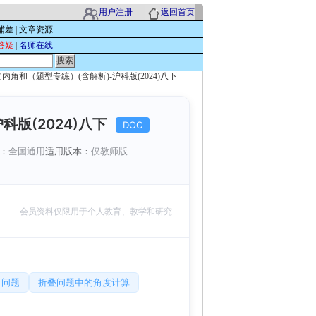
用户注册
返回首页
辅差
|
文章资源
答疑
|
名师在线
形的内角和（题型专练）(含解析)-沪科版(2024)八下
科版(2024)八下
DOC
：
全国通用
适用版本：
仅教师版
会员资料仅限用于个人教育、教学和研究
角问题
折叠问题中的角度计算