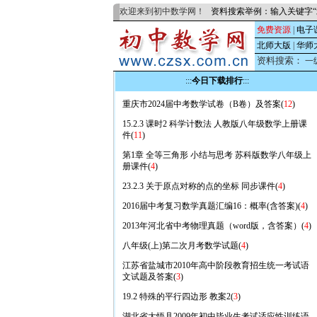
欢迎来到初中数学网！
资料搜索举例：输入关键字“
免费资源
|
电子
北师大版
|
华师
资料搜索：
一
:::
今日下载排行
:::
重庆市2024届中考数学试卷（B卷）及答案(
12
)
15.2.3 课时2 科学计数法 人教版八年级数学上册课
件(
11
)
第1章 全等三角形 小结与思考 苏科版数学八年级上
册课件(
4
)
23.2.3 关于原点对称的点的坐标 同步课件(
4
)
2016届中考复习数学真题汇编16：概率(含答案)(
4
)
2013年河北省中考物理真题（word版，含答案）(
4
)
八年级(上)第二次月考数学试题(
4
)
江苏省盐城市2010年高中阶段教育招生统一考试语
文试题及答案(
3
)
19.2 特殊的平行四边形 教案2(
3
)
湖北省大悟县2009年初中毕业生考试适应性训练语