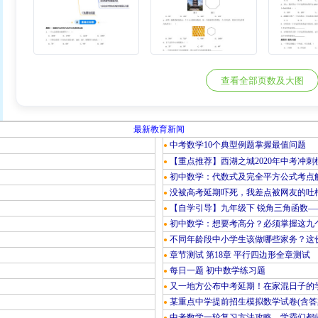
查看全部页数及大图
最新教育新闻
中考数学10个典型例题掌握最值问题
●
【重点推荐】西湖之城2020年中考冲刺
●
初中数学：代数式及完全平方公式考点
●
没被高考延期吓死，我差点被网友的吐
●
【自学引导】九年级下 锐角三角函数—
●
初中数学：想要考高分？必须掌握这九
●
不同年龄段中小学生该做哪些家务？这份
●
章节测试 第18章 平行四边形全章测试
●
每日一题 初中数学练习题
●
又一地方公布中考延期！在家混日子的
●
某重点中学提前招生模拟数学试卷(含答
●
中考数学一轮复习方法攻略，学霸们都
●