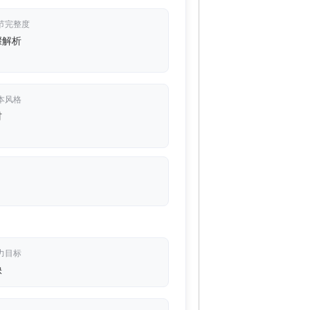
节完整度
骤解析
本风格
材
力目标
缺