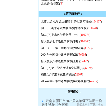
文试题(含答案)(
3
)
:::
总下载排行
:::
北师大版 七年级上册课本 第七章 可能性(
194107
)
初一(上)期末考试数学试卷(华师大版)(
150678
)
初二(下)期末数学检测题（一）(
109774
)
新人教版七年级数学课本(下册)(
106663
)
初二（下）第一学月考试数学试卷(
88773
)
2004年全国初中数学竞赛试题(
76505
)
新人教版八年级数学课本(上册)(
64472
)
初三(上)第一学月考试数学试题(B)(
57169
)
初三(上)半期考试数学试题(
52967
)
2004年重庆市中考数学模拟试卷及解答(
46217
)
`
:::
资料推荐
:::
云南省丽江市2026届九年级下学期一模
数学试卷（含解析）
2026/8/6 | 下载：0 次