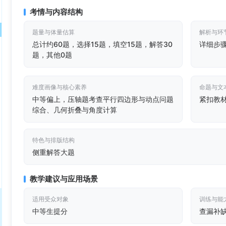
考情与内容结构
题量与体量估算
解析与环
总计约60题，选择15题，填空15题，解答30
详细步
题，其他0题
难度画像与核心素养
命题与文
中等偏上，压轴题考查平行四边形与动点问题
紧扣教
综合、几何折叠与角度计算
特色与排版结构
侧重解答大题
教学建议与应用场景
适用受众对象
训练与能
中等生提分
查漏补