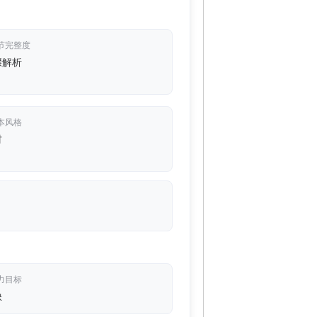
节完整度
骤解析
本风格
材
力目标
缺