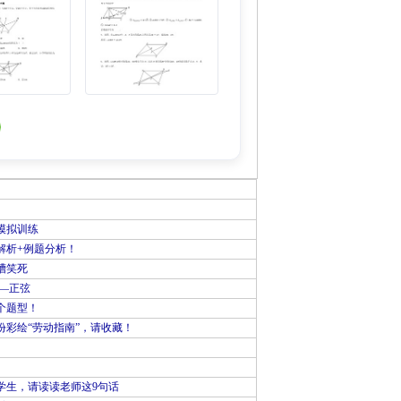
模拟训练
解析+例题分析！
槽笑死
—正弦
个题型！
彩绘“劳动指南”，请收藏！
学生，请读读老师这9句话