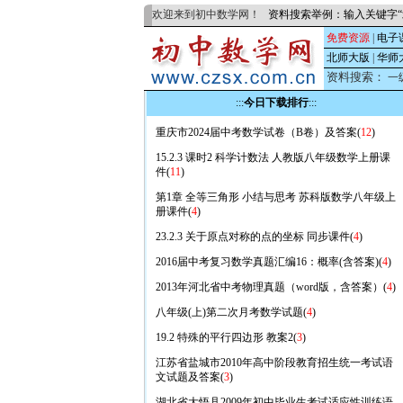
欢迎来到初中数学网！
资料搜索举例：输入关键字“
免费资源
|
电子
北师大版
|
华师
资料搜索：
一
:::
今日下载排行
:::
重庆市2024届中考数学试卷（B卷）及答案(
12
)
15.2.3 课时2 科学计数法 人教版八年级数学上册课
件(
11
)
第1章 全等三角形 小结与思考 苏科版数学八年级上
册课件(
4
)
23.2.3 关于原点对称的点的坐标 同步课件(
4
)
2016届中考复习数学真题汇编16：概率(含答案)(
4
)
2013年河北省中考物理真题（word版，含答案）(
4
)
八年级(上)第二次月考数学试题(
4
)
19.2 特殊的平行四边形 教案2(
3
)
江苏省盐城市2010年高中阶段教育招生统一考试语
文试题及答案(
3
)
湖北省大悟县2009年初中毕业生考试适应性训练语