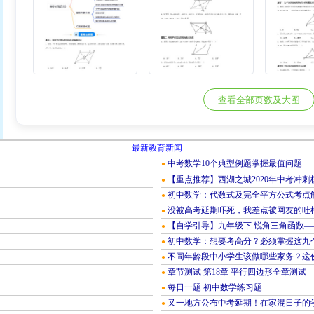
查看全部页数及大图
最新教育新闻
中考数学10个典型例题掌握最值问题
●
【重点推荐】西湖之城2020年中考冲刺
●
初中数学：代数式及完全平方公式考点
●
没被高考延期吓死，我差点被网友的吐
●
【自学引导】九年级下 锐角三角函数—
●
初中数学：想要考高分？必须掌握这九
●
不同年龄段中小学生该做哪些家务？这份
●
章节测试 第18章 平行四边形全章测试
●
每日一题 初中数学练习题
●
又一地方公布中考延期！在家混日子的
●