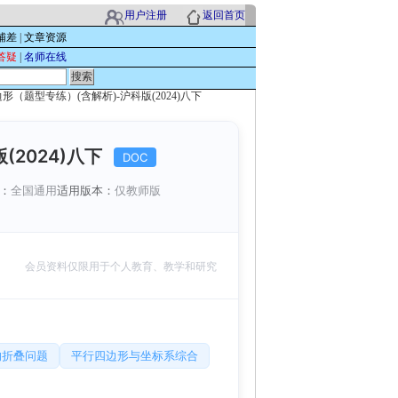
用户注册
返回首页
辅差
|
文章资源
答疑
|
名师在线
四边形（题型专练）(含解析)-沪科版(2024)八下
(2024)八下
DOC
：
全国通用
适用版本：
仅教师版
会员资料仅限用于个人教育、教学和研究
的折叠问题
平行四边形与坐标系综合