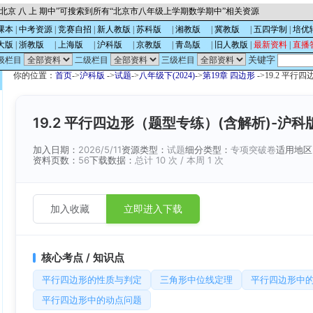
北京 八 上 期中”可搜索到所有“北京市八年级上学期数学期中”相关资源
课本
|
中考资源
|
竞赛自招
|
新人教版
|
苏科版
的
|
湘教版
的
|
冀教版
的
|
五四学制
|
培优
大版
|
浙教版
的
|
上海版
的
|
沪科版
的
|
京教版
的
|
青岛版
的
|
旧人教版
|
最新资料
|
直播
关键字
级栏目
二级栏目
三级栏目
你的位置：
首页
->
沪科版
->
试题
->
八年级下(2024)
->
第19章 四边形
->19.2 平行
19.2 平行四边形（题型专练）(含解析)-沪科版
加入日期：
2026/5/11
资源类型：
试题
细分类型：
专项突破卷
适用地区
资料页数：
56
下载数据：
总计 10 次 / 本周 1 次
加入收藏
立即进入下载
核心考点 / 知识点
平行四边形的性质与判定
三角形中位线定理
平行四边形中
平行四边形中的动点问题