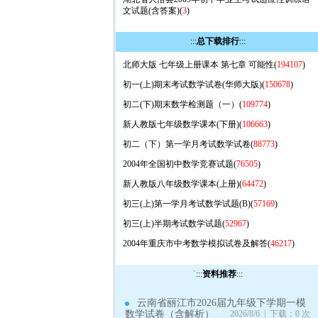
文试题(含答案)(
3
)
:::
总下载排行
:::
北师大版 七年级上册课本 第七章 可能性(
194107
)
初一(上)期末考试数学试卷(华师大版)(
150678
)
初二(下)期末数学检测题（一）(
109774
)
新人教版七年级数学课本(下册)(
106663
)
初二（下）第一学月考试数学试卷(
88773
)
2004年全国初中数学竞赛试题(
76505
)
新人教版八年级数学课本(上册)(
64472
)
初三(上)第一学月考试数学试题(B)(
57169
)
初三(上)半期考试数学试题(
52967
)
2004年重庆市中考数学模拟试卷及解答(
46217
)
`
:::
资料推荐
:::
云南省丽江市2026届九年级下学期一模
数学试卷（含解析）
2026/8/6 | 下载：0 次