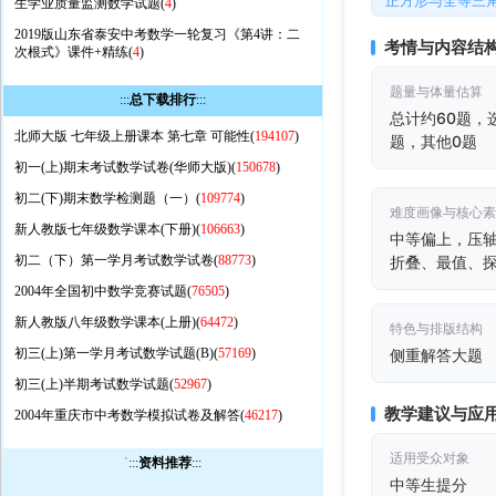
正方形与全等三
生学业质量监测数学试题(
4
)
2019版山东省泰安中考数学一轮复习《第4讲：二
考情与内容结
次根式》课件+精练(
4
)
题量与体量估算
:::
总下载排行
:::
总计约60题，
北师大版 七年级上册课本 第七章 可能性(
194107
)
题，其他0题
初一(上)期末考试数学试卷(华师大版)(
150678
)
初二(下)期末数学检测题（一）(
109774
)
难度画像与核心
新人教版七年级数学课本(下册)(
106663
)
中等偏上，压
初二（下）第一学月考试数学试卷(
88773
)
折叠、最值、
2004年全国初中数学竞赛试题(
76505
)
新人教版八年级数学课本(上册)(
64472
)
特色与排版结构
初三(上)第一学月考试数学试题(B)(
57169
)
侧重解答大题
初三(上)半期考试数学试题(
52967
)
教学建议与应
2004年重庆市中考数学模拟试卷及解答(
46217
)
适用受众对象
`
:::
资料推荐
:::
中等生提分