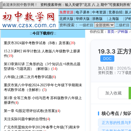
欢迎来到初中数学网！
资料搜索举例：输入关键字“北京 八 上 期中”可搜索到所
免费资源
|
电子课本
|
中考资源
|
竞赛自招
|
新
北师大版
|
华师大版
|
浙教版
的
|
上海版
的
|
沪
资料搜索：
一级栏目
二级栏目
你的位置：
首页
->
沪科版
-
:::
今日下载排行
:::
重庆市2024届中考数学试卷（B卷）及答案(
20
)
19.3.3 
15.2.3 课时2 科学计数法 人教版八年级数学上册课
件(
19
)
DOC
第13章第02讲 三角形的边（3个知识点+6类热点题
加入日期：
2026/5
型讲练+习题巩固）（解析版）(
14
)
资料页数：
72
下载
八年级(上)第二次月考数学试题(
6
)
重庆市第八中学校2024-2025学年七年级下学期期末
考试数学试卷（含解析）(
5
)
加入收藏
第1章 全等三角形 小结与思考 苏科版数学八年级上
册课件(
4
)
第一章 勾股定理评估试卷(含答案)(
4
)
核心考点 / 知
关注实际问题中解的合理性(
4
)
正方形的性质与
广元市民盟烛光中学2012年春季七年级(下)期末学