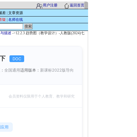
用户注册
返回首页
辅差
|
文章资源
答疑
|
名师在线
理与描述
->12.2.3 趋势图（教学设计）-人教版(2024)七
七下
DOC
区：
全国通用
适用版本：
新课标2022版导向
会员资料仅限用于个人教育、教学和研究
测应用