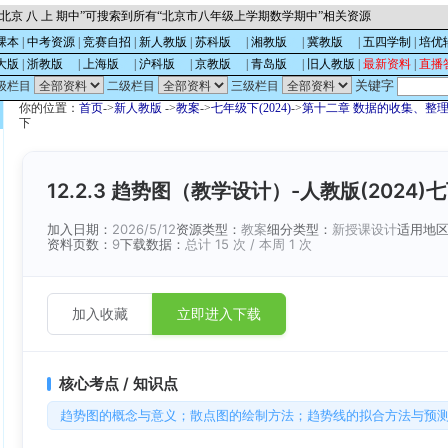
北京 八 上 期中”可搜索到所有“北京市八年级上学期数学期中”相关资源
课本
|
中考资源
|
竞赛自招
|
新人教版
|
苏科版
的
|
湘教版
的
|
冀教版
的
|
五四学制
|
培优
大版
|
浙教版
的
|
上海版
的
|
沪科版
的
|
京教版
的
|
青岛版
的
|
旧人教版
|
最新资料
|
直播
关键字
级栏目
二级栏目
三级栏目
你的位置：
首页
->
新人教版
->
教案
->
七年级下(2024)
->
第十二章 数据的收集、整
下
12.2.3 趋势图（教学设计）-人教版(2024)
加入日期：
2026/5/12
资源类型：
教案
细分类型：
新授课设计
适用地
资料页数：
9
下载数据：
总计 15 次 / 本周 1 次
加入收藏
立即进入下载
核心考点 / 知识点
趋势图的概念与意义；散点图的绘制方法；趋势线的拟合方法与预