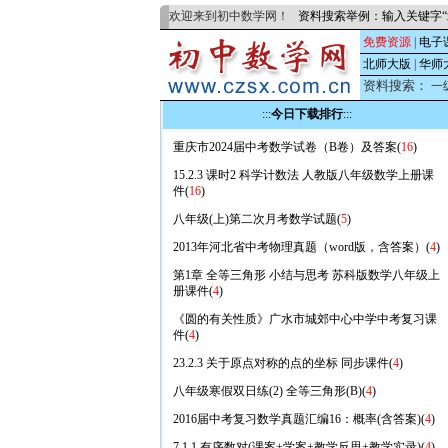
欢迎来到初中数学网！
资料搜索举例：输入关键字“
免费资源
|
电子
北师大版
|
华师
资料搜索：
一
:::
今日下载排行
:::
重庆市2024届中考数学试卷（B卷）及答案(
16
)
15.2.3 课时2 科学计数法 人教版八年级数学上册课
件(
16
)
八年级(上)第二次月考数学试题(
5
)
2013年河北省中考物理真题（word版，含答案）(
4
)
第1章 全等三角形 小结与思考 苏科版数学八年级上
册课件(
4
)
《圆的有关性质》广水市城郊中心中学中考复习课
件(
4
)
23.2.3 关于原点对称的点的坐标 同步课件(
4
)
八年级寒假双日练(2) 全等三角形(B)(
4
)
2016届中考复习数学真题汇编16：概率(含答案)(
4
)
7.1.1 有序数对(课案+学案+教学反思+教学实录)(
4
)