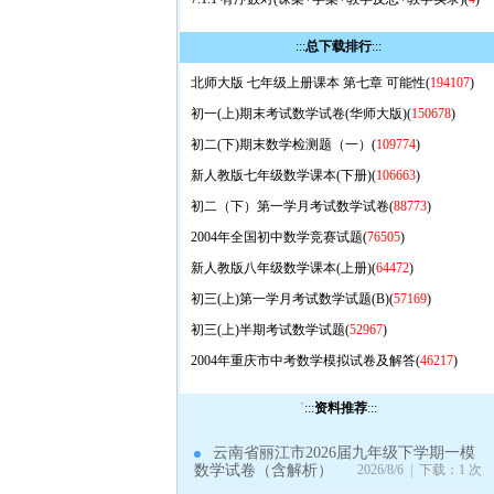
:::
总下载排行
:::
北师大版 七年级上册课本 第七章 可能性(
194107
)
初一(上)期末考试数学试卷(华师大版)(
150678
)
初二(下)期末数学检测题（一）(
109774
)
新人教版七年级数学课本(下册)(
106663
)
初二（下）第一学月考试数学试卷(
88773
)
2004年全国初中数学竞赛试题(
76505
)
新人教版八年级数学课本(上册)(
64472
)
初三(上)第一学月考试数学试题(B)(
57169
)
初三(上)半期考试数学试题(
52967
)
2004年重庆市中考数学模拟试卷及解答(
46217
)
`
:::
资料推荐
:::
云南省丽江市2026届九年级下学期一模
数学试卷（含解析）
2026/8/6 | 下载：1 次