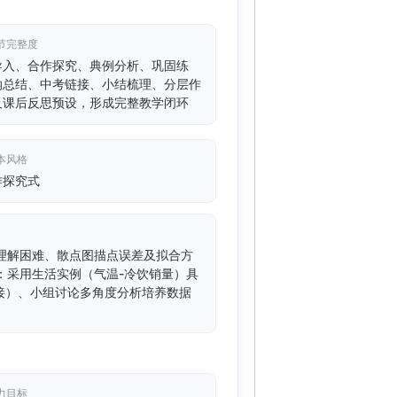
节完整度
导入、合作探究、典例分析、巩固练
纳总结、中考链接、小结梳理、分层作
及课后反思预设，形成完整教学闭环
本风格
作探究式
理解困难、散点图描点误差及拟合方
：采用生活实例（气温-冷饮销量）具
接）、小组讨论多角度分析培养数据
力目标