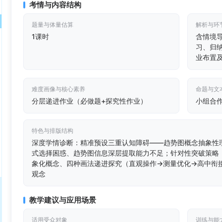
考情与内容结构
题量与体量估算
解析与环
1课时
含情境
习、归
业布置
难度画像与核心素养
命题与文
分层递进作业（必做题+探究性作业）
小组合
特色与排版结构
深度学情诊断：精准预设三重认知障碍——趋势图概念抽象性
式选择困惑、趋势图信息深层提取能力不足；针对性突破策略
象化概念、四种画法递进探究（直观操作→测量优化→高中衔
观念
教学建议与应用场景
适用受众对象
训练与能