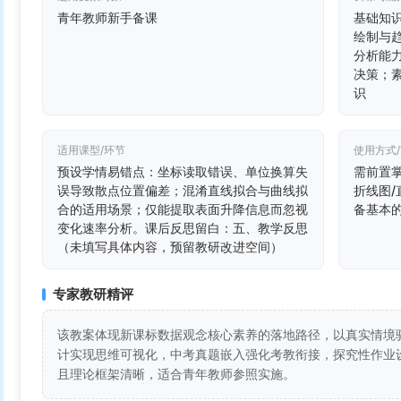
青年教师新手备课
基础知
绘制与
分析能
决策；
识
适用课型/环节
使用方式
预设学情易错点：坐标读取错误、单位换算失
需前置掌
误导致散点位置偏差；混淆直线拟合与曲线拟
折线图
合的适用场景；仅能提取表面升降信息而忽视
备基本
变化速率分析。课后反思留白：五、教学反思
（未填写具体内容，预留教研改进空间）
专家教研精评
该教案体现新课标数据观念核心素养的落地路径，以真实情境
计实现思维可视化，中考真题嵌入强化考教衔接，探究性作业
且理论框架清晰，适合青年教师参照实施。