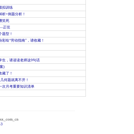
模拟训练
解析+例题分析！
槽笑死
—正弦
个题型！
彩绘“劳动指南”，请收藏！
学生，请读读老师这9句话
案)
收藏了！
做几何题就离不开！
一次月考重要知识清单
）
sx_com_cn
-3