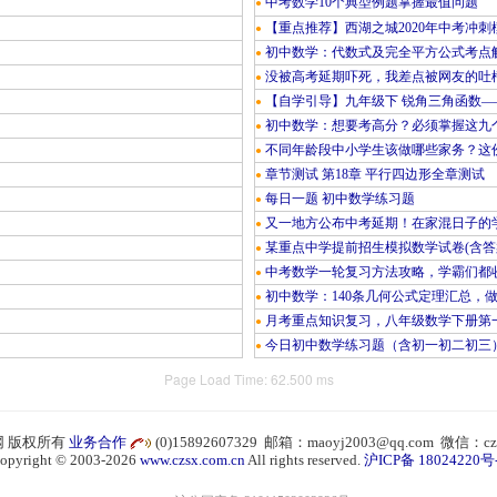
中考数学10个典型例题掌握最值问题
●
【重点推荐】西湖之城2020年中考冲刺
●
初中数学：代数式及完全平方公式考点
●
没被高考延期吓死，我差点被网友的吐
●
【自学引导】九年级下 锐角三角函数—
●
初中数学：想要考高分？必须掌握这九
●
不同年龄段中小学生该做哪些家务？这份
●
章节测试 第18章 平行四边形全章测试
●
每日一题 初中数学练习题
●
又一地方公布中考延期！在家混日子的
●
某重点中学提前招生模拟数学试卷(含答
●
中考数学一轮复习方法攻略，学霸们都
●
初中数学：140条几何公式定理汇总，
●
月考重点知识复习，八年级数学下册第
●
今日初中数学练习题（含初一初二初三
●
Page Load Time: 62.500 ms
 版权所有
业务合作
(0)15892607329 邮箱：maoyj2003@qq.com 微信：cz
opyright © 2003-2026
www.czsx.com.cn
All rights reserved.
沪ICP备 18024220号