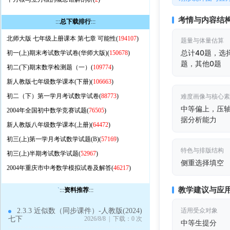
考情与内容结
:::
总下载排行
:::
北师大版 七年级上册课本 第七章 可能性(
194107
)
题量与体量估算
总计40题，选择
初一(上)期末考试数学试卷(华师大版)(
150678
)
题，其他0题
初二(下)期末数学检测题（一）(
109774
)
新人教版七年级数学课本(下册)(
106663
)
初二（下）第一学月考试数学试卷(
88773
)
难度画像与核心
中等偏上，压
2004年全国初中数学竞赛试题(
76505
)
据分析能力
新人教版八年级数学课本(上册)(
64472
)
初三(上)第一学月考试数学试题(B)(
57169
)
特色与排版结构
初三(上)半期考试数学试题(
52967
)
侧重选择填空
2004年重庆市中考数学模拟试卷及解答(
46217
)
教学建议与应
`
:::
资料推荐
:::
适用受众对象
2.3.3 近似数（同步课件）-人教版(2024)
七下
2026/8/8 | 下载：0 次
中等生提分