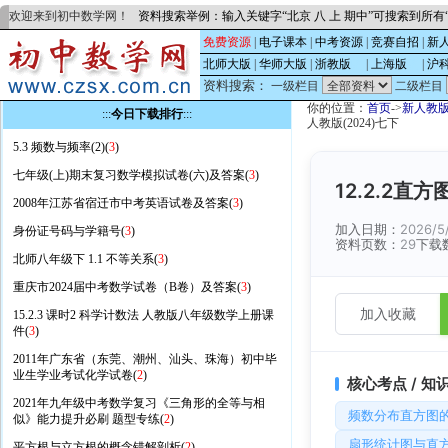
欢迎来到初中数学网！
资料搜索举例：输入关键字“北京 八 上 期中”可搜索到所
免费资源
|
电子课本
|
中考资源
|
竞赛自招
|
新
北师大版
|
华师大版
|
浙教版
的
|
上海版
的
|
沪
资料搜索：
一级栏目
二级栏目
你的位置：
首页
->
新人教
:::
今日下载排行
:::
人教版(2024)七下
5.3 频数与频率(2)(
3
)
七年级(上)期末复习数学模拟试卷(六)及答案(
3
)
12.2.2
2008年江苏省宿迁市中考英语试卷及答案(
3
)
加入日期：
2026/5
身份证号码与学籍号(
3
)
资料页数：
29
下载
北师八年级下 1.1 不等关系(
3
)
重庆市2024届中考数学试卷（B卷）及答案(
3
)
加入收藏
15.2.3 课时2 科学计数法 人教版八年级数学上册课
件(
3
)
2011年广东省（东莞、潮州、汕头、珠海）初中毕
业生学业考试化学试卷(
2
)
核心考点 / 知
2021年九年级中考数学复习《三角形的全等与相
频数分布直方图
似》能力提升必刷 题型专练(
2
)
扇形统计图与直
平方根与立方根的概念错解剖析(
2
)