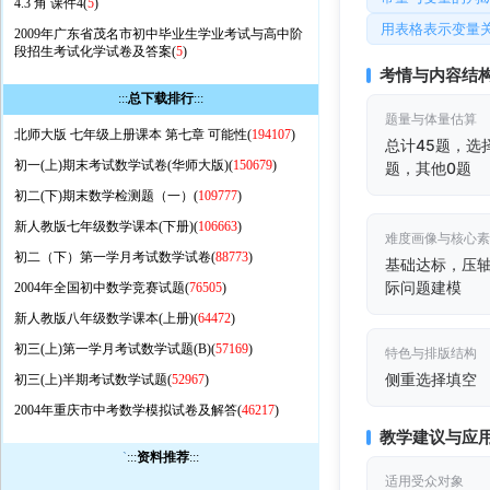
4.3 角 课件4(
5
)
用表格表示变量
2009年广东省茂名市初中毕业生学业考试与高中阶
段招生考试化学试卷及答案(
5
)
考情与内容结
:::
总下载排行
:::
题量与体量估算
北师大版 七年级上册课本 第七章 可能性(
194107
)
总计45题，选
初一(上)期末考试数学试卷(华师大版)(
150679
)
题，其他0题
初二(下)期末数学检测题（一）(
109777
)
新人教版七年级数学课本(下册)(
106663
)
难度画像与核心
初二（下）第一学月考试数学试卷(
88773
)
基础达标，压
际问题建模
2004年全国初中数学竞赛试题(
76505
)
新人教版八年级数学课本(上册)(
64472
)
初三(上)第一学月考试数学试题(B)(
57169
)
特色与排版结构
侧重选择填空
初三(上)半期考试数学试题(
52967
)
2004年重庆市中考数学模拟试卷及解答(
46217
)
教学建议与应
`
:::
资料推荐
:::
适用受众对象