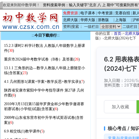
欢迎来到初中数学网！
资料搜索举例：输入关键字“北京 八 上 期中”可搜索到所
免费资源
|
电子课本
|
中考资源
|
竞赛自招
|
新
北师大版
|
华师大版
|
浙教版
的
|
上海版
的
|
沪
资料搜索：
一级栏目
二级栏目
你的位置：
首页
->
北师大
:::
今日下载排行
:::
版）-北师大版(2024)七下
15.2.3 课时2 科学计数法 人教版八年级数学上册课
件(
30
)
6.2 用表
重庆市2024届中考数学试卷（B卷）及答案(
26
)
(2024)七下
13.1.1 三角形的边—数学人教版八年级上册随堂小
练(含答案)(
23
)
加入日期：
2026/5
4.1 几何图形1(课案+学案+教学反思+教学实录)(
7
)
资料页数：
28
下载
陕西省安康市紫阳中学中考指导课件 第27讲 几何
作图(
6
)
2010年3月13日第15届华罗庚金杯少年数学邀请赛
加入收藏
初赛试卷(小学组)试题(含答案)(
6
)
2009年山东省东营市初中升学考试英语试卷(含答
案)(
6
)
核心考点 / 知
6.9 相交线(1)教学课件(
5
)
常量与变量的判