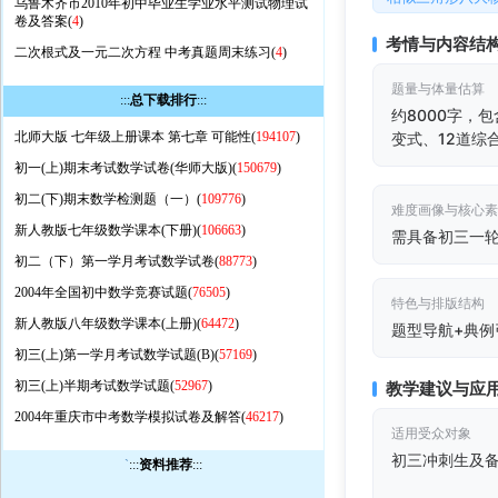
乌鲁木齐市2010年初中毕业生学业水平测试物理试
卷及答案(
4
)
考情与内容结
二次根式及一元二次方程 中考真题周末练习(
4
)
题量与体量估算
:::
总下载排行
:::
约8000字，
北师大版 七年级上册课本 第七章 可能性(
194107
)
变式、12道综
初一(上)期末考试数学试卷(华师大版)(
150679
)
初二(下)期末数学检测题（一）(
109776
)
难度画像与核心
新人教版七年级数学课本(下册)(
106663
)
需具备初三一
初二（下）第一学月考试数学试卷(
88773
)
2004年全国初中数学竞赛试题(
76505
)
特色与排版结构
新人教版八年级数学课本(上册)(
64472
)
题型导航+典例
初三(上)第一学月考试数学试题(B)(
57169
)
初三(上)半期考试数学试题(
52967
)
教学建议与应
2004年重庆市中考数学模拟试卷及解答(
46217
)
适用受众对象
初三冲刺生及
`
:::
资料推荐
:::