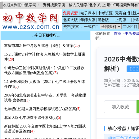
欢迎来到初中数学网！
资料搜索举例：输入关键字“北京 八 上 期中”可搜索到所
免费资源
|
电子课本
|
中考资源
|
竞赛自招
|
新
北师大版
|
华师大版
|
浙教版
的
|
上海版
的
|
沪
资料搜索：
一级栏目
二级栏目
你的位置：
首页
->
中考资
:::
今日下载排行
:::
析）
重庆市2024届中考数学试卷（B卷）及答案(
20
)
15.2.3 课时2 科学计数法 人教版八年级数学上册课
2026中考
件(
20
)
解析）
中考数学三轮冲刺-真题集训：知识点19 二次函数
DOC
代数方面的应用(pdf版,含答案)(
5
)
加入日期：
2026/5
1.1 正数和负数 人教版（2024）七年级上册数学课
资料页数：
22
下载
件PPT(
5
)
2009年湖北省襄樊市初中毕业、升学统一考试物理
试卷(含答案)(
5
)
加入收藏
七年级(上)期末复习数学模拟试卷(六)及答案(
5
)
北师大版七年级数学课件素材(2)(
5
)
新目标版 2008年义蓬学区七年级(上)学习能力测试
核心考点 / 知
英语试卷及答案(
4
)
相似三角形八大