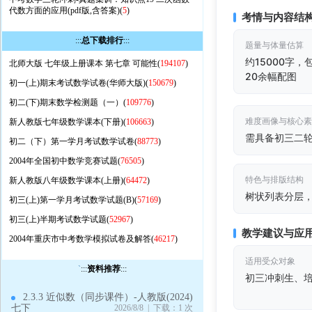
代数方面的应用(pdf版,含答案)(
5
)
考情与内容结
:::
总下载排行
:::
题量与体量估算
约15000字
北师大版 七年级上册课本 第七章 可能性(
194107
)
20余幅配图
初一(上)期末考试数学试卷(华师大版)(
150679
)
初二(下)期末数学检测题（一）(
109776
)
难度画像与核心
新人教版七年级数学课本(下册)(
106663
)
需具备初三二
初二（下）第一学月考试数学试卷(
88773
)
2004年全国初中数学竞赛试题(
76505
)
特色与排版结构
新人教版八年级数学课本(上册)(
64472
)
树状列表分层，
初三(上)第一学月考试数学试题(B)(
57169
)
初三(上)半期考试数学试题(
52967
)
教学建议与应
2004年重庆市中考数学模拟试卷及解答(
46217
)
适用受众对象
`
:::
资料推荐
:::
初三冲刺生、
2.3.3 近似数（同步课件）-人教版(2024)
七下
2026/8/8 | 下载：1 次