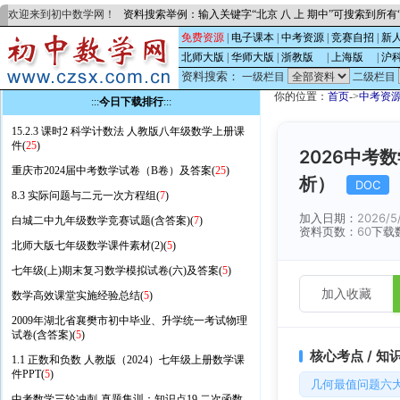
欢迎来到初中数学网！
资料搜索举例：输入关键字“北京 八 上 期中”可搜索到所
免费资源
|
电子课本
|
中考资源
|
竞赛自招
|
新
北师大版
|
华师大版
|
浙教版
的
|
上海版
的
|
沪
资料搜索：
一级栏目
二级栏目
你的位置：
首页
->
中考资
:::
今日下载排行
:::
15.2.3 课时2 科学计数法 人教版八年级数学上册课
件(
25
)
2026中考
重庆市2024届中考数学试卷（B卷）及答案(
25
)
析）
DOC
8.3 实际问题与二元一次方程组(
7
)
加入日期：
2026/5
白城二中九年级数学竞赛试题(含答案)(
7
)
资料页数：
60
下载
北师大版七年级数学课件素材(2)(
5
)
七年级(上)期末复习数学模拟试卷(六)及答案(
5
)
加入收藏
数学高效课堂实施经验总结(
5
)
2009年湖北省襄樊市初中毕业、升学统一考试物理
试卷(含答案)(
5
)
核心考点 / 知
1.1 正数和负数 人教版（2024）七年级上册数学课
件PPT(
5
)
几何最值问题六
中考数学三轮冲刺-真题集训：知识点19 二次函数