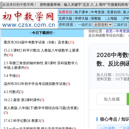
欢迎来到初中数学网！
资料搜索举例：输入关键字“北京 八 上 期中”可搜索到所
免费资源
|
电子课本
|
中考资源
|
竞赛自招
|
新
北师大版
|
华师大版
|
浙教版
的
|
上海版
的
|
沪
资料搜索：
一级栏目
二级栏目
你的位置：
首页
->
中考资
:::
今日下载排行
:::
反比例函数等综合问题）
重庆市2024届中考数学试卷（B卷）及答案(
21
)
15.2.3 课时2 科学计数法 人教版八年级数学上册课
2026中考
件(
16
)
数、反比例
2.5 等腰三角形的轴对称性 第1课时 苏科版数学八
年级上册课件(
6
)
加入日期：
2026/5
5.4 平移(
6
)
资料页数：
59
下载
温州市2012年初中学业考试模拟数学试卷(
5
)
4.2 代数式(
5
)
加入收藏
16.2.2 菱形 第2课时课件(
5
)
新人教版 八年级(下)数学半期综合练习题(含答案)
(
5
)
核心考点 / 知
17.4.2 科学记数法 教案1(
5
)
一次函数、二次
5.3 一元一次方程的应用 缙云县壶滨中学课件(
4
)