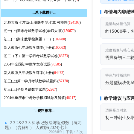
考情与内容结
:::
总下载排行
:::
北师大版 七年级上册课本 第七章 可能性(
194107
)
题量与体量估算
约15000字
初一(上)期末考试数学试卷(华师大版)(
150679
)
初二(下)期末数学检测题（一）(
109780
)
新人教版七年级数学课本(下册)(
106663
)
难度画像与核心
初二（下）第一学月考试数学试卷(
88773
)
需具备初三二
2004年全国初中数学竞赛试题(
76505
)
新人教版八年级数学课本(上册)(
64472
)
特色与排版结构
初三(上)第一学月考试数学试题(B)(
57170
)
分题型模块化
初三(上)半期考试数学试题(
52967
)
教学建议与应
2004年重庆市中考数学模拟试卷及解答(
46217
)
适用受众对象
`
:::
资料推荐
:::
初三冲刺生及
2.3.2&2.3.3 科学记数法与近似数（练习
题）（含解析）-人教版(2024)七上
2026/8/9 | 下载：3 次