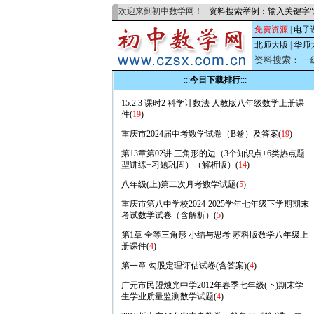
欢迎来到初中数学网！
资料搜索举例：输入关键字“
免费资源
|
电子
北师大版
|
华师
资料搜索：
一
:::
今日下载排行
:::
15.2.3 课时2 科学计数法 人教版八年级数学上册课
件(
19
)
重庆市2024届中考数学试卷（B卷）及答案(
19
)
第13章第02讲 三角形的边（3个知识点+6类热点题
型讲练+习题巩固）（解析版）(
14
)
八年级(上)第二次月考数学试题(
5
)
重庆市第八中学校2024-2025学年七年级下学期期末
考试数学试卷（含解析）(
5
)
第1章 全等三角形 小结与思考 苏科版数学八年级上
册课件(
4
)
第一章 勾股定理评估试卷(含答案)(
4
)
广元市民盟烛光中学2012年春季七年级(下)期末学
生学业质量监测数学试题(
4
)