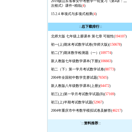
2019版山东省泰安中考数学一轮复习《第4讲：二
次根式》课件+精练(
4
)
15.2.4 单项式与多项式相乘(
4
)
:::
总下载排行
:::
北师大版 七年级上册课本 第七章 可能性(
194107
)
初一(上)期末考试数学试卷(华师大版)(
150678
)
初二(下)期末数学检测题（一）(
109774
)
新人教版七年级数学课本(下册)(
106663
)
初二（下）第一学月考试数学试卷(
88773
)
2004年全国初中数学竞赛试题(
76505
)
新人教版八年级数学课本(上册)(
64472
)
初三(上)第一学月考试数学试题(B)(
57169
)
初三(上)半期考试数学试题(
52967
)
2004年重庆市中考数学模拟试卷及解答(
46217
)
`
:::
资料推荐
:::