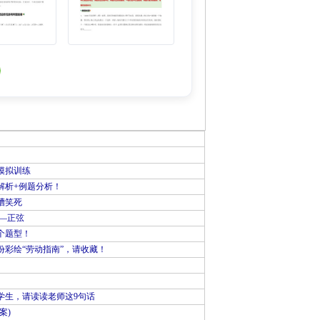
模拟训练
解析+例题分析！
槽笑死
—正弦
个题型！
彩绘“劳动指南”，请收藏！
学生，请读读老师这9句话
案)