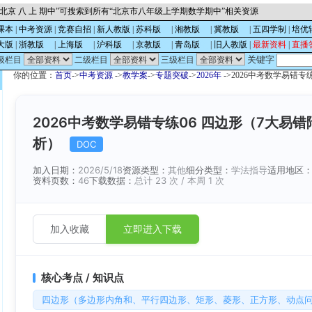
北京 八 上 期中”可搜索到所有“北京市八年级上学期数学期中”相关资源
课本
|
中考资源
|
竞赛自招
|
新人教版
|
苏科版
的
|
湘教版
的
|
冀教版
的
|
五四学制
|
培优
大版
|
浙教版
的
|
上海版
的
|
沪科版
的
|
京教版
的
|
青岛版
的
|
旧人教版
|
最新资料
|
直播
关键字
级栏目
二级栏目
三级栏目
你的位置：
首页
->
中考资源
->
教学案
->
专题突破
->
2026年
->2026中考数学易错
2026中考数学易错专练06 四边形（7大易
析）
DOC
加入日期：
2026/5/18
资源类型：
其他
细分类型：
学法指导
适用地区
资料页数：
46
下载数据：
总计 23 次 / 本周 1 次
加入收藏
立即进入下载
核心考点 / 知识点
四边形（多边形内角和、平行四边形、矩形、菱形、正方形、动点