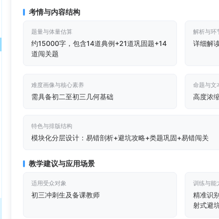
考情与内容结构
题量与体量估算
解析与环
约15000字，包含14道典例+21道巩固题+14
详细解
道闯关题
难度画像与核心素养
命题与文
需具备初二至初三几何基础
高度浓
特色与排版结构
模块化分层设计：易错剖析+避坑攻略+类题巩固+易错闯关
教学建议与应用场景
适用受众对象
训练与能
初三冲刺生及备课教师
精准识
射式避