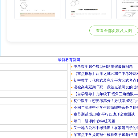
查看全部页数及大图
最新教育新闻
中考数学10个典型例题掌握最值问题
●
【重点推荐】西湖之城2020年中考冲刺
●
初中数学：代数式及完全平方公式考点
●
没被高考延期吓死，我差点被网友的吐
●
【自学引导】九年级下 锐角三角函数—
●
初中数学：想要考高分？必须掌握这九
●
不同年龄段中小学生该做哪些家务？这份
●
章节测试 第18章 平行四边形全章测试
●
每日一题 初中数学练习题
●
又一地方公布中考延期！在家混日子的
●
某重点中学提前招生模拟数学试卷(含答
●