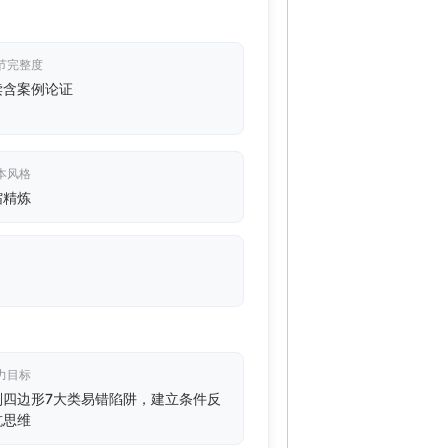
节完整度
读含案例论证
本风格
缩精炼
力目标
别四边形7大类易错陷阱，建立条件反
坑思维