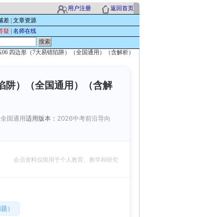
用户注册
返回首页
辅差
|
文章资源
答疑
|
名师在线
专练06 四边形（7大易错陷阱）（全国通用）（含解析）
错陷阱）（全国通用）（含解
：
全国通用
适用版本：
2026中考前沿导向
会员资料仅限用于个人教育、教学和研究
问题）