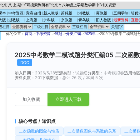
北京 八 上 期中”可搜索到所有“北京市八年级上学期数学期中”相关资源
课本
|
中考资源
|
竞赛自招
|
新人教版
|
苏科版
的
|
湘教版
的
|
冀教版
的
|
五四学制
|
培优
大版
|
浙教版
的
|
上海版
的
|
沪科版
的
|
京教版
的
|
青岛版
的
|
旧人教版
|
最新资料
|
直播
关键字
级栏目
二级栏目
三级栏目
你的位置：
首页
->
中考资源
->
试题
->
分类汇编
->
2025年
->2025中考数学二模试
2025中考数学二模试题分类汇编05 二次
DOC
加入日期：
2026/5/18
资源类型：
试题
细分类型：
中考模拟卷
适用地
资料页数：
201
下载数据：
总计 26 次 / 本周 5 次
加入收藏
立即进入下载
核心考点 / 知识点
二次函数的图象与性质
二次函数图象与系数的关系
二次函