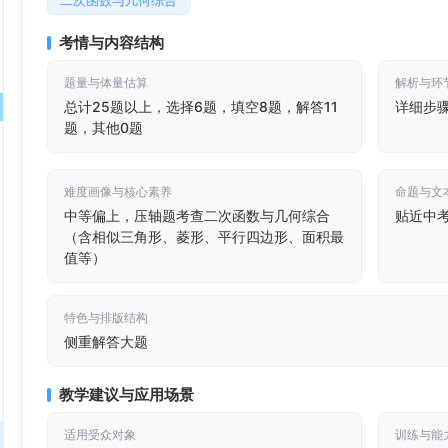
二次函数与几何综合
考情与内容结构
题量与体量估算
解析与环
总计25题以上，选择6题，填空8题，解答11
详细步
题，其他0题
难度画像与核心素养
命题与文
中等偏上，压轴题考查二次函数与几何综合
贴近中
（含相似三角形、菱形、平行四边形、面积最
值等）
特色与排版结构
侧重解答大题
教学建议与应用场景
适用受众对象
训练与能