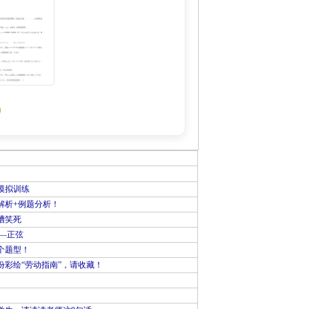
模拟训练
解析+例题分析！
槽笑死
—正弦
个题型！
彩绘“劳动指南”，请收藏！