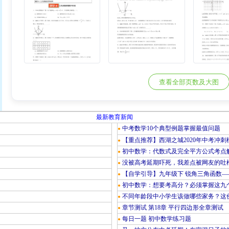
查看全部页数及大图
最新教育新闻
中考数学10个典型例题掌握最值问题
●
【重点推荐】西湖之城2020年中考冲刺
●
初中数学：代数式及完全平方公式考点
●
没被高考延期吓死，我差点被网友的吐
●
【自学引导】九年级下 锐角三角函数—
●
初中数学：想要考高分？必须掌握这九
●
不同年龄段中小学生该做哪些家务？这份
●
章节测试 第18章 平行四边形全章测试
●
每日一题 初中数学练习题
●