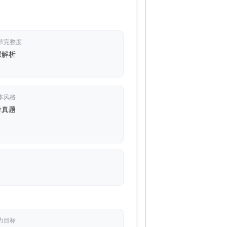
节完整度
骤解析
本风格
考真题
力目标