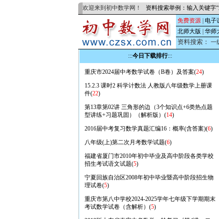
欢迎来到初中数学网！
资料搜索举例：输入关键字“
免费资源
|
电子
北师大版
|
华师
资料搜索：
一
:::
今日下载排行
:::
重庆市2024届中考数学试卷（B卷）及答案(
24
)
15.2.3 课时2 科学计数法 人教版八年级数学上册课
件(
22
)
第13章第02讲 三角形的边（3个知识点+6类热点题
型讲练+习题巩固）（解析版）(
14
)
2016届中考复习数学真题汇编16：概率(含答案)(
6
)
八年级(上)第二次月考数学试题(
6
)
福建省厦门市2010年初中毕业及高中阶段各类学校
招生考试语文试题(
5
)
宁夏回族自治区2008年初中毕业暨高中阶段招生物
理试卷(
5
)
重庆市第八中学校2024-2025学年七年级下学期期末
考试数学试卷（含解析）(
5
)