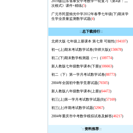
2019版山东省泰安中考数学一轮复习《第4讲：二
次根式》课件+精练(
5
)
广元市民盟烛光中学2012年春季七年级(下)期末学
生学业质量监测数学试题(
4
)
:::
总下载排行
:::
北师大版 七年级上册课本 第七章 可能性(
194107
)
初一(上)期末考试数学试卷(华师大版)(
150678
)
初二(下)期末数学检测题（一）(
109774
)
新人教版七年级数学课本(下册)(
106663
)
初二（下）第一学月考试数学试卷(
88773
)
2004年全国初中数学竞赛试题(
76505
)
新人教版八年级数学课本(上册)(
64472
)
初三(上)第一学月考试数学试题(B)(
57169
)
初三(上)半期考试数学试题(
52967
)
2004年重庆市中考数学模拟试卷及解答(
46217
)
`
:::
资料推荐
:::