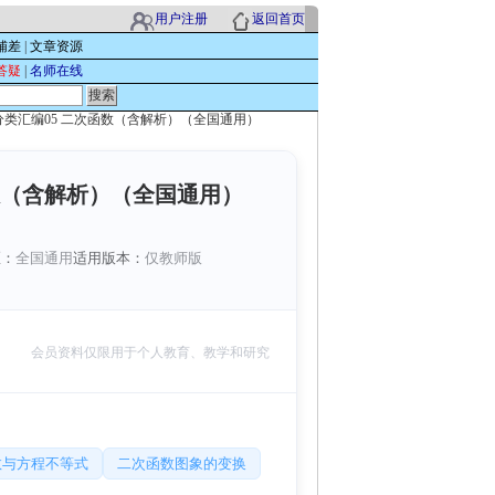
用户注册
返回首页
辅差
|
文章资源
答疑
|
名师在线
题分类汇编05 二次函数（含解析）（全国通用）
函数（含解析）（全国通用）
区：
全国通用
适用版本：
仅教师版
会员资料仅限用于个人教育、教学和研究
数与方程不等式
二次函数图象的变换