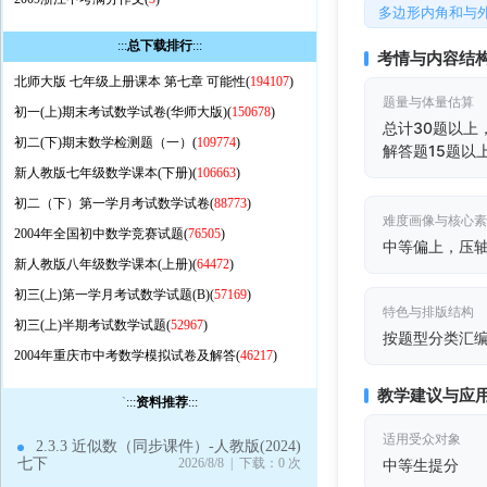
多边形内角和与
:::
总下载排行
:::
考情与内容结
北师大版 七年级上册课本 第七章 可能性(
194107
)
题量与体量估算
初一(上)期末考试数学试卷(华师大版)(
150678
)
总计30题以上
初二(下)期末数学检测题（一）(
109774
)
解答题15题以
新人教版七年级数学课本(下册)(
106663
)
初二（下）第一学月考试数学试卷(
88773
)
难度画像与核心
2004年全国初中数学竞赛试题(
76505
)
中等偏上，压
新人教版八年级数学课本(上册)(
64472
)
初三(上)第一学月考试数学试题(B)(
57169
)
特色与排版结构
初三(上)半期考试数学试题(
52967
)
按题型分类汇
2004年重庆市中考数学模拟试卷及解答(
46217
)
教学建议与应
`
:::
资料推荐
:::
适用受众对象
2.3.3 近似数（同步课件）-人教版(2024)
七下
2026/8/8 | 下载：0 次
中等生提分