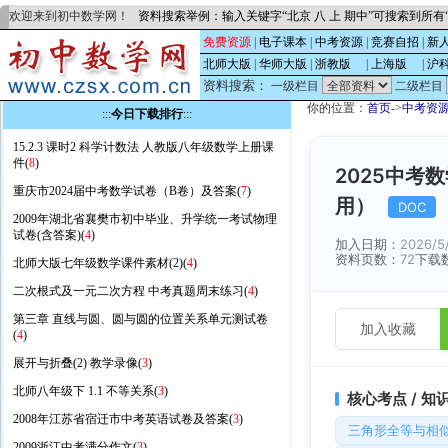
欢迎来到初中数学网！
资料搜索举例：输入关键字“北京 八 上 期中”可搜索到所
免费资源
|
电子课本
|
中考资源
|
竞赛自招
|
新
北师大版
|
华师大版
|
浙教版
的
|
上海版
的
|
沪
资料搜索：
一级栏目
二级栏目
你的位置：
首页
->
中考资
:::
今日下载排行
:::
15.2.3 课时2 科学计数法 人教版八年级数学上册课
件(
8
)
2025中考
重庆市2024届中考数学试卷（B卷）及答案(
7
)
用）
DOC
2009年湖北省襄樊市初中毕业、升学统一考试物理
试卷(含答案)(
4
)
加入日期：
2026/5
资料页数：
72
下载
北师大版七年级数学课件素材(2)(
4
)
二次根式及一元二次方程 中考真题周末练习(
4
)
第三章 直线与圆、圆与圆的位置关系单元测试卷
加入收藏
(
4
)
展开与折叠(2) 教学录像(
3
)
北师八年级下 1.1 不等关系(
3
)
核心考点 / 知
2008年江苏省宿迁市中考英语试卷及答案(
3
)
三角形全等与相
2009浙江中考满分作文(
3
)