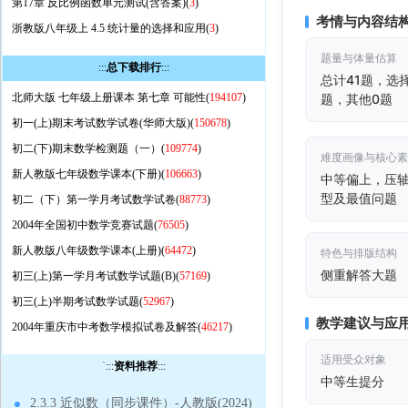
第17章 反比例函数单元测试(含答案)(
3
)
考情与内容结
浙教版八年级上 4.5 统计量的选择和应用(
3
)
题量与体量估算
:::
总下载排行
:::
总计41题，选择
北师大版 七年级上册课本 第七章 可能性(
194107
)
题，其他0题
初一(上)期末考试数学试卷(华师大版)(
150678
)
初二(下)期末数学检测题（一）(
109774
)
难度画像与核心
新人教版七年级数学课本(下册)(
106663
)
中等偏上，压
型及最值问题
初二（下）第一学月考试数学试卷(
88773
)
2004年全国初中数学竞赛试题(
76505
)
新人教版八年级数学课本(上册)(
64472
)
特色与排版结构
侧重解答大题
初三(上)第一学月考试数学试题(B)(
57169
)
初三(上)半期考试数学试题(
52967
)
教学建议与应
2004年重庆市中考数学模拟试卷及解答(
46217
)
适用受众对象
`
:::
资料推荐
:::
中等生提分
2.3.3 近似数（同步课件）-人教版(2024)