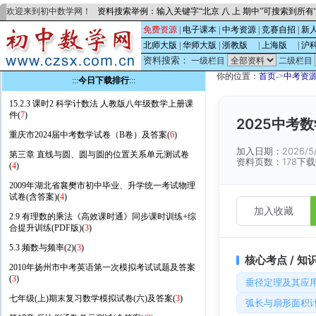
欢迎来到初中数学网！
资料搜索举例：输入关键字“北京 八 上 期中”可搜索到所
免费资源
|
电子课本
|
中考资源
|
竞赛自招
|
新
北师大版
|
华师大版
|
浙教版
的
|
上海版
的
|
沪
资料搜索：
一级栏目
二级栏目
你的位置：
首页
->
中考资
:::
今日下载排行
:::
15.2.3 课时2 科学计数法 人教版八年级数学上册课
件(
7
)
2025中考
重庆市2024届中考数学试卷（B卷）及答案(
6
)
加入日期：
2026/5
第三章 直线与圆、圆与圆的位置关系单元测试卷
资料页数：
178
下载
(
4
)
2009年湖北省襄樊市初中毕业、升学统一考试物理
试卷(含答案)(
4
)
加入收藏
2.9 有理数的乘法《高效课时通》同步课时训练+综
合提升训练(PDF版)(
3
)
5.3 频数与频率(2)(
3
)
核心考点 / 知
2010年扬州市中考英语第一次模拟考试试题及答案
(
3
)
垂径定理及其应
七年级(上)期末复习数学模拟试卷(六)及答案(
3
)
弧长与扇形面积