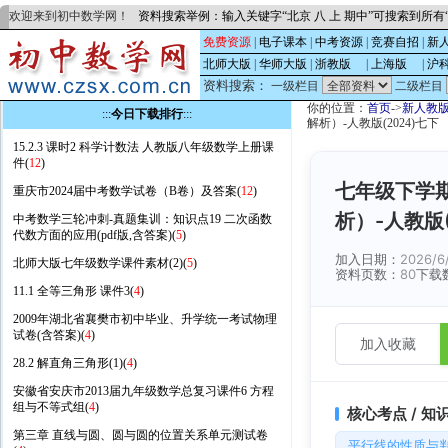
欢迎来到初中数学网！
资料搜索举例：输入关键字“北京 八 上 期中”可搜索到所
免费资源
|
电子课本
|
中考资源
|
竞赛自招
|
新
北师大版
|
华师大版
|
浙教版
的
|
上海版
的
|
沪
资料搜索：
一级栏目
二级栏目
你的位置：
首页
->
新人教
:::
今日下载排行
:::
解析）-人教版(2024)七下
15.2.3 课时2 科学计数法 人教版八年级数学上册课
件(
12
)
七年级下学期
重庆市2024届中考数学试卷（B卷）及答案(
12
)
析）-人教版(
中考数学三轮冲刺-真题集训：知识点19 二次函数
代数方面的应用(pdf版,含答案)(
5
)
加入日期：
2026/6
北师大版七年级数学课件素材(2)(
5
)
资料页数：
80
下载
11.1 全等三角形 课件3(
4
)
2009年湖北省襄樊市初中毕业、升学统一考试物理
试卷(含答案)(
4
)
加入收藏
28.2 解直角三角形(1)(
4
)
安徽省安庆市2013届九年级数学总复习课件6 方程
组与不等式组(
4
)
核心考点 / 知
第三章 直线与圆、圆与圆的位置关系单元测试卷
平行线的性质与