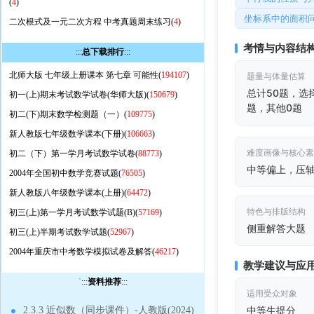
(
4
)
坐标系中的面积
二次根式及一元二次方程 中考真题周末练习(
4
)
考情与内容结
:::
总下载排行
:::
北师大版 七年级上册课本 第七章 可能性(
194107
)
题量与体量估算
总计50题，选
初一(上)期末考试数学试卷(华师大版)(
150679
)
题，其他0题
初二(下)期末数学检测题（一）(
109775
)
新人教版七年级数学课本(下册)(
106663
)
难度画像与核心
初二（下）第一学月考试数学试卷(
88773
)
中等偏上，压
2004年全国初中数学竞赛试题(
76505
)
新人教版八年级数学课本(上册)(
64472
)
特色与排版结构
初三(上)第一学月考试数学试题(B)(
57169
)
侧重解答大题
初三(上)半期考试数学试题(
52967
)
2004年重庆市中考数学模拟试卷及解答(
46217
)
教学建议与应
`
:::
资料推荐
:::
适用受众对象
中等生提分
2.3.3 近似数（同步课件）-人教版(2024)