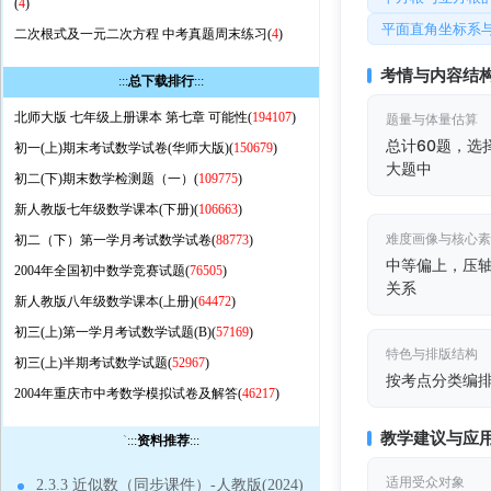
(
4
)
平面直角坐标系
二次根式及一元二次方程 中考真题周末练习(
4
)
考情与内容结
:::
总下载排行
:::
北师大版 七年级上册课本 第七章 可能性(
194107
)
题量与体量估算
总计60题，选
初一(上)期末考试数学试卷(华师大版)(
150679
)
大题中
初二(下)期末数学检测题（一）(
109775
)
新人教版七年级数学课本(下册)(
106663
)
难度画像与核心
初二（下）第一学月考试数学试卷(
88773
)
中等偏上，压
2004年全国初中数学竞赛试题(
76505
)
关系
新人教版八年级数学课本(上册)(
64472
)
初三(上)第一学月考试数学试题(B)(
57169
)
特色与排版结构
初三(上)半期考试数学试题(
52967
)
按考点分类编排
2004年重庆市中考数学模拟试卷及解答(
46217
)
教学建议与应
`
:::
资料推荐
:::
适用受众对象
2.3.3 近似数（同步课件）-人教版(2024)