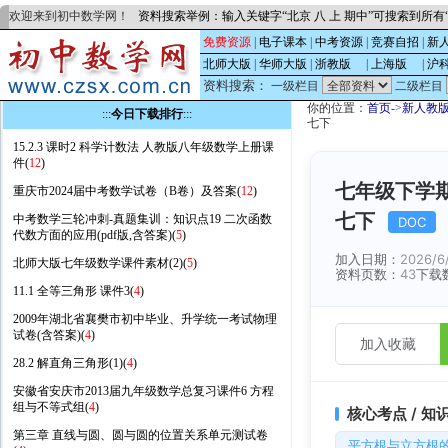
欢迎来到初中数学网！
资料搜索举例：输入关键字“北京 八 上 期中”可搜索到所
免费资源
|
电子课本
|
中考资源
|
竞赛自招
|
新
北师大版
|
华师大版
|
浙教版
的
|
上海版
的
|
沪
资料搜索：
一级栏目
二级栏目
你的位置：
首页
->
新人教
:::
今日下载排行
:::
七下
15.2.3 课时2 科学计数法 人教版八年级数学上册课
件(
12
)
七年级下学期
重庆市2024届中考数学试卷（B卷）及答案(
12
)
七下
中考数学三轮冲刺-真题集训：知识点19 二次函数
DOC
代数方面的应用(pdf版,含答案)(
5
)
加入日期：
2026/6
北师大版七年级数学课件素材(2)(
5
)
资料页数：
43
下载
11.1 全等三角形 课件3(
4
)
2009年湖北省襄樊市初中毕业、升学统一考试物理
试卷(含答案)(
4
)
加入收藏
28.2 解直角三角形(1)(
4
)
安徽省安庆市2013届九年级数学总复习课件6 方程
组与不等式组(
4
)
核心考点 / 知
第三章 直线与圆、圆与圆的位置关系单元测试卷
平方根与立方根