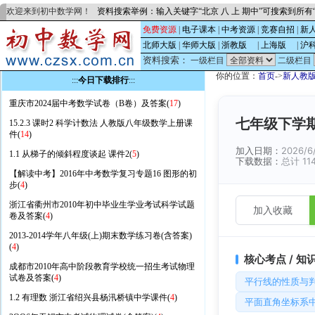
欢迎来到初中数学网！
资料搜索举例：输入关键字“北京 八 上 期中”可搜索到所
免费资源
|
电子课本
|
中考资源
|
竞赛自招
|
新
北师大版
|
华师大版
|
浙教版
的
|
上海版
的
|
沪
资料搜索：
一级栏目
二级栏目
你的位置：
首页
->
新人教
:::
今日下载排行
:::
重庆市2024届中考数学试卷（B卷）及答案(
17
)
七年级下学期
15.2.3 课时2 科学计数法 人教版八年级数学上册课
件(
14
)
加入日期：
2026/6
1.1 从梯子的倾斜程度谈起 课件2(
5
)
下载数据：
总计 114
【解读中考】2016年中考数学复习专题16 图形的初
步(
4
)
浙江省衢州市2010年初中毕业生学业考试科学试题
加入收藏
卷及答案(
4
)
2013-2014学年八年级(上)期末数学练习卷(含答案)
(
4
)
核心考点 / 知
成都市2010年高中阶段教育学校统一招生考试物理
试卷及答案(
4
)
平行线的性质与
1.2 有理数 浙江省绍兴县杨汛桥镇中学课件(
4
)
平面直角坐标系