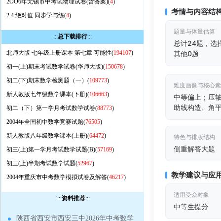
2OO6年无锡市中考试物理试卷(含答案)(
4
)
考情与内容结
2.4 绝对值 同步学与练(
4
)
题量与体量估算
:::
总下载排行
:::
总计24题，选
北师大版 七年级上册课本 第七章 可能性(
194107
)
其他0题
初一(上)期末考试数学试卷(华师大版)(
150678
)
初二(下)期末数学检测题（一）(
109773
)
难度画像与核心
新人教版七年级数学课本(下册)(
106663
)
中等偏上；压
助线构造、角
初二（下）第一学月考试数学试卷(
88773
)
2004年全国初中数学竞赛试题(
76505
)
新人教版八年级数学课本(上册)(
64472
)
特色与排版结构
侧重解答大题
初三(上)第一学月考试数学试题(B)(
57169
)
初三(上)半期考试数学试题(
52967
)
教学建议与应
2004年重庆市中考数学模拟试卷及解答(
46217
)
适用受众对象
`
:::
资料推荐
:::
中等生提分
陕西省西安市西安三中2026年中考数学