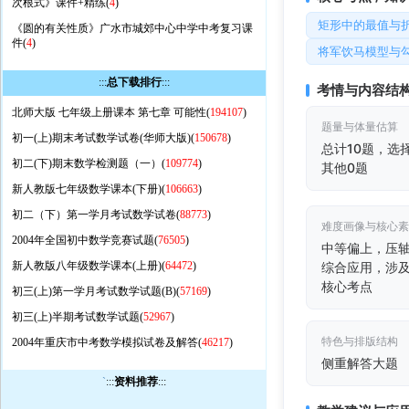
次根式》课件+精练(
4
)
矩形中的最值与
《圆的有关性质》广水市城郊中心中学中考复习课
件(
4
)
将军饮马模型与
:::
总下载排行
:::
考情与内容结
北师大版 七年级上册课本 第七章 可能性(
194107
)
题量与体量估算
初一(上)期末考试数学试卷(华师大版)(
150678
)
总计10题，选
初二(下)期末数学检测题（一）(
109774
)
其他0题
新人教版七年级数学课本(下册)(
106663
)
初二（下）第一学月考试数学试卷(
88773
)
难度画像与核心
2004年全国初中数学竞赛试题(
76505
)
中等偏上，压
新人教版八年级数学课本(上册)(
64472
)
综合应用，涉
核心考点
初三(上)第一学月考试数学试题(B)(
57169
)
初三(上)半期考试数学试题(
52967
)
特色与排版结构
2004年重庆市中考数学模拟试卷及解答(
46217
)
侧重解答大题
`
:::
资料推荐
:::