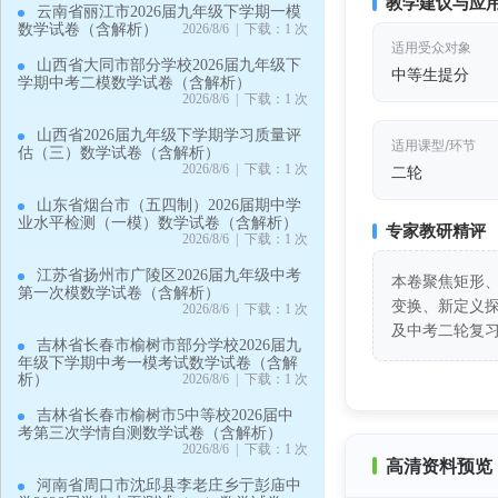
教学建议与应
云南省丽江市2026届九年级下学期一模
数学试卷（含解析）
2026/8/6 | 下载：1 次
适用受众对象
山西省大同市部分学校2026届九年级下
中等生提分
学期中考二模数学试卷（含解析）
2026/8/6 | 下载：1 次
山西省2026届九年级下学期学习质量评
适用课型/环节
估（三）数学试卷（含解析）
2026/8/6 | 下载：1 次
二轮
山东省烟台市（五四制）2026届期中学
业水平检测（一模）数学试卷（含解析）
专家教研精评
2026/8/6 | 下载：1 次
江苏省扬州市广陵区2026届九年级中考
本卷聚焦矩形
第一次模数学试卷（含解析）
变换、新定义
2026/8/6 | 下载：1 次
及中考二轮复
吉林省长春市榆树市部分学校2026届九
年级下学期中考一模考试数学试卷（含解
析）
2026/8/6 | 下载：1 次
吉林省长春市榆树市5中等校2026届中
考第三次学情自测数学试卷（含解析）
2026/8/6 | 下载：1 次
高清资料预览 
河南省周口市沈邱县李老庄乡亍彭庙中