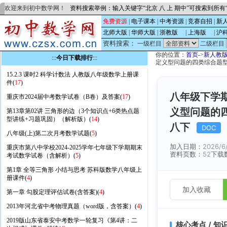
欢迎来到初中数学网！
资料搜索举例：输入关键字“北京 八 上 期中”可搜索到所
免费资源
|
电子课本
|
中考资源
|
竞赛自招
|
新
北师大版
|
华师大版
|
浙教版
的
|
上海版
的
|
沪
资料搜索：
一级栏目
二级栏目
你的位置：
首页
->
新人教
:::
今日下载排行
:::
定义型问题的四类综合题型（
15.2.3 课时2 科学计数法 人教版八年级数学上册课
件(
17
)
八年级下学
重庆市2024届中考数学试卷（B卷）及答案(
17
)
义型问题的四
第13章第02讲 三角形的边（3个知识点+6类热点题
型讲练+习题巩固）（解析版）(
14
)
八下
DOC
八年级(上)第二次月考数学试题(
5
)
加入日期：
2026/6
重庆市第八中学校2024-2025学年七年级下学期期末
资料页数：
52
下载
考试数学试卷（含解析）(
5
)
第1章 全等三角形 小结与思考 苏科版数学八年级上
册课件(
4
)
加入收藏
第一章 勾股定理评估试卷(含答案)(
4
)
2013年河北省中考物理真题（word版，含答案）(
4
)
2019版山东省泰安中考数学一轮复习《第4讲：二
核心考点 / 知