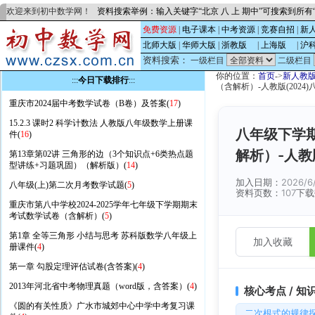
欢迎来到初中数学网！
资料搜索举例：输入关键字“北京 八 上 期中”可搜索到所
免费资源
|
电子课本
|
中考资源
|
竞赛自招
|
新
北师大版
|
华师大版
|
浙教版
的
|
上海版
的
|
沪
资料搜索：
一级栏目
二级栏目
你的位置：
首页
->
新人教
:::
今日下载排行
:::
（含解析）-人教版(2024)
重庆市2024届中考数学试卷（B卷）及答案(
17
)
15.2.3 课时2 科学计数法 人教版八年级数学上册课
八年级下学期
件(
16
)
解析）-人教版
第13章第02讲 三角形的边（3个知识点+6类热点题
型讲练+习题巩固）（解析版）(
14
)
加入日期：
2026/6
八年级(上)第二次月考数学试题(
5
)
资料页数：
107
下载
重庆市第八中学校2024-2025学年七年级下学期期末
考试数学试卷（含解析）(
5
)
第1章 全等三角形 小结与思考 苏科版数学八年级上
加入收藏
册课件(
4
)
第一章 勾股定理评估试卷(含答案)(
4
)
2013年河北省中考物理真题（word版，含答案）(
4
)
核心考点 / 知
《圆的有关性质》广水市城郊中心中学中考复习课
二次根式的规律