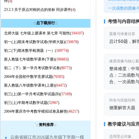
件(
4
)
一次函数的图象
23.2.3 关于原点对称的点的坐标 同步课件(
4
)
考情与内容结
:::
总下载排行
:::
北师大版 七年级上册课本 第七章 可能性(
194107
)
题量与体量估算
总计50题，解
初一(上)期末考试数学试卷(华师大版)(
150678
)
初二(下)期末数学检测题（一）(
109774
)
新人教版七年级数学课本(下册)(
106663
)
难度画像与核心
初二（下）第一学月考试数学试卷(
88773
)
整体难度：中
点：二次函数
2004年全国初中数学竞赛试题(
76505
)
合、一次函数
新人教版八年级数学课本(上册)(
64472
)
初三(上)第一学月考试数学试题(B)(
57169
)
特色与排版结构
初三(上)半期考试数学试题(
52967
)
侧重解答大题
2004年重庆市中考数学模拟试卷及解答(
46217
)
教学建议与应
`
:::
资料推荐
:::
适用受众对象
云南省丽江市2026届九年级下学期一模