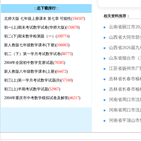
:::
总下载排行
:::
相关资料推荐：
北师大版 七年级上册课本 第七章 可能性(
194107
)
云南省丽江市2
初一(上)期末考试数学试卷(华师大版)(
150678
)
初二(下)期末数学检测题（一）(
109774
)
山西省大同市部
新人教版七年级数学课本(下册)(
106663
)
山西省2026
初二（下）第一学月考试数学试卷(
88773
)
山东省烟台市（
2004年全国初中数学竞赛试题(
76505
)
江苏省扬州市广
新人教版八年级数学课本(上册)(
64472
)
吉林省长春市榆
初三(上)第一学月考试数学试题(B)(
57169
)
初三(上)半期考试数学试题(
52967
)
吉林省长春市榆
2004年重庆市中考数学模拟试卷及解答(
46217
)
河南省周口市沈
河南省周口市沈
河南省平顶山市