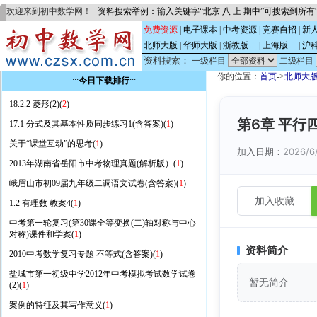
欢迎来到初中数学网！
资料搜索举例：输入关键字“北京 八 上 期中”可搜索到所
免费资源
|
电子课本
|
中考资源
|
竞赛自招
|
新
北师大版
|
华师大版
|
浙教版
的
|
上海版
的
|
沪
资料搜索：
一级栏目
二级栏目
你的位置：
首页
->
北师大
:::
今日下载排行
:::
18.2.2 菱形(2)(
2
)
第6章 平行
17.1 分式及其基本性质同步练习1(含答案)(
1
)
关于“课堂互动”的思考(
1
)
加入日期：
2026/6
2013年湖南省岳阳市中考物理真题(解析版）(
1
)
峨眉山市初09届九年级二调语文试卷(含答案)(
1
)
加入收藏
1.2 有理数 教案4(
1
)
中考第一轮复习(第30课全等变换(二)轴对称与中心
对称)课件和学案(
1
)
资料简介
2010中考数学复习专题 不等式(含答案)(
1
)
盐城市第一初级中学2012年中考模拟考试数学试卷
暂无简介
(2)(
1
)
案例的特征及其写作意义(
1
)