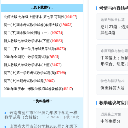
:::
总下载排行
:::
考情与内容结
北师大版 七年级上册课本 第七章 可能性(
194107
)
题量与体量估算
初一(上)期末考试数学试卷(华师大版)(
150678
)
总计21题，选
其他0题
初二(下)期末数学检测题（一）(
109774
)
新人教版七年级数学课本(下册)(
106663
)
初二（下）第一学月考试数学试卷(
88773
)
难度画像与核心
2004年全国初中数学竞赛试题(
76505
)
中等偏上；压
形综合、动态
新人教版八年级数学课本(上册)(
64472
)
初三(上)第一学月考试数学试题(B)(
57169
)
特色与排版结构
初三(上)半期考试数学试题(
52967
)
侧重解答大题
2004年重庆市中考数学模拟试卷及解答(
46217
)
`
:::
资料推荐
:::
教学建议与应
云南省丽江市2026届九年级下学期一模
适用受众对象
数学试卷（含解析）
2026/8/6 | 下载：0 次
中等生提分
山西省大同市部分学校2026届九年级下