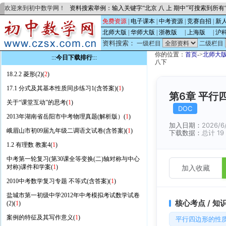
欢迎来到初中数学网！
资料搜索举例：输入关键字“北京 八 上 期中”可搜索到所
免费资源
|
电子课本
|
中考资源
|
竞赛自招
|
新
北师大版
|
华师大版
|
浙教版
的
|
上海版
的
|
沪
资料搜索：
一级栏目
二级栏目
你的位置：
首页
->
北师大
:::
今日下载排行
:::
八下
18.2.2 菱形(2)(
2
)
17.1 分式及其基本性质同步练习1(含答案)(
1
)
第6章 平行
关于“课堂互动”的思考(
1
)
DOC
2013年湖南省岳阳市中考物理真题(解析版）(
1
)
加入日期：
2026/6
峨眉山市初09届九年级二调语文试卷(含答案)(
1
)
下载数据：
总计 19 
1.2 有理数 教案4(
1
)
中考第一轮复习(第30课全等变换(二)轴对称与中心
对称)课件和学案(
1
)
加入收藏
2010中考数学复习专题 不等式(含答案)(
1
)
盐城市第一初级中学2012年中考模拟考试数学试卷
核心考点 / 知
(2)(
1
)
案例的特征及其写作意义(
1
)
平行四边形的性