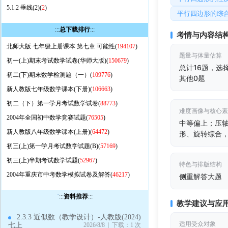
5.1.2 垂线(2)(
2
)
平行四边形的综
:::
总下载排行
:::
考情与内容结
北师大版 七年级上册课本 第七章 可能性(
194107
)
题量与体量估算
初一(上)期末考试数学试卷(华师大版)(
150679
)
总计16题，选
初二(下)期末数学检测题（一）(
109776
)
其他0题
新人教版七年级数学课本(下册)(
106663
)
初二（下）第一学月考试数学试卷(
88773
)
难度画像与核心
2004年全国初中数学竞赛试题(
76505
)
中等偏上；压
新人教版八年级数学课本(上册)(
64472
)
形、旋转综合
初三(上)第一学月考试数学试题(B)(
57169
)
初三(上)半期考试数学试题(
52967
)
特色与排版结构
2004年重庆市中考数学模拟试卷及解答(
46217
)
侧重解答大题
`
:::
资料推荐
:::
教学建议与应
2.3.3 近似数（教学设计）-人教版(2024)
适用受众对象
七上
2026/8/8 | 下载：1 次