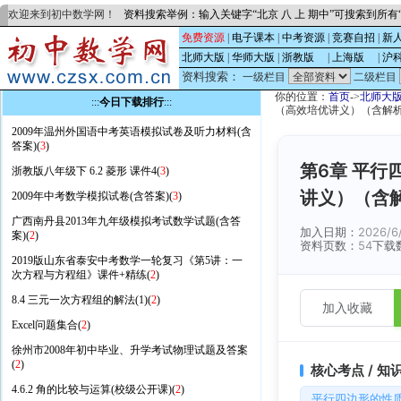
欢迎来到初中数学网！
资料搜索举例：输入关键字“北京 八 上 期中”可搜索到所
免费资源
|
电子课本
|
中考资源
|
竞赛自招
|
新
北师大版
|
华师大版
|
浙教版
的
|
上海版
的
|
沪
资料搜索：
一级栏目
二级栏目
你的位置：
首页
->
北师大
:::
今日下载排行
:::
（高效培优讲义）（含解析）
2009年温州外国语中考英语模拟试卷及听力材料(含
答案)(
3
)
第6章 平行
浙教版八年级下 6.2 菱形 课件4(
3
)
讲义）（含解
2009年中考数学模拟试卷(含答案)(
3
)
广西南丹县2013年九年级模拟考试数学试题(含答
加入日期：
2026/6
案)(
2
)
资料页数：
54
下载
2019版山东省泰安中考数学一轮复习《第5讲：一
次方程与方程组》课件+精练(
2
)
8.4 三元一次方程组的解法(1)(
2
)
加入收藏
Excel问题集合(
2
)
徐州市2008年初中毕业、升学考试物理试题及答案
(
2
)
核心考点 / 知
4.6.2 角的比较与运算(校级公开课)(
2
)
平行四边形的性