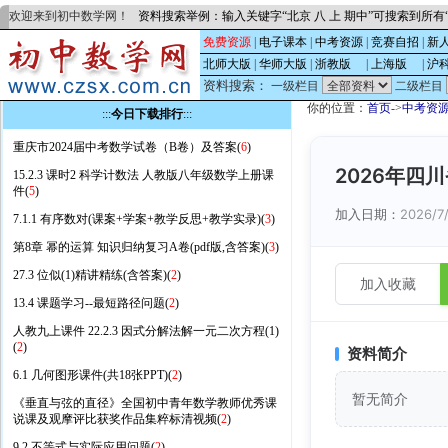
欢迎来到初中数学网！
资料搜索举例：输入关键字“北京 八 上 期中”可搜索到所
免费资源
|
电子课本
|
中考资源
|
竞赛自招
|
新
北师大版
|
华师大版
|
浙教版
的
|
上海版
的
|
沪
资料搜索：
一级栏目
二级栏目
你的位置：
首页
->
中考资
:::
今日下载排行
:::
重庆市2024届中考数学试卷（B卷）及答案(
6
)
2026年四
15.2.3 课时2 科学计数法 人教版八年级数学上册课
件(
5
)
加入日期：
2026/7
7.1.1 有序数对(课案+学案+教学反思+教学实录)(
3
)
第8章 幂的运算 知识归纳复习A卷(pdf版,含答案)(
3
)
27.3 位似(1)精讲精练(含答案)(
2
)
加入收藏
13.4 课题学习--最短路径问题(
2
)
人教九上课件 22.2.3 因式分解法解一元二次方程(1)
(
2
)
资料简介
6.1 几何图形课件(共18张PPT)(
2
)
暂无简介
《垂直与弦的直径》全国初中青年数学教师优秀课
说课及观摩评比获奖作品集粹标清视频(
2
)
9.2 不等式与实际应用问题(
2
)