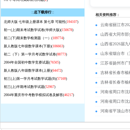
:::
总下载排行
:::
相关资料推荐：
北师大版 七年级上册课本 第七章 可能性(
194107
)
云南省丽江市2
初一(上)期末考试数学试卷(华师大版)(
150678
)
山西省大同市部
初二(下)期末数学检测题（一）(
109774
)
山西省2026
新人教版七年级数学课本(下册)(
106663
)
山东省烟台市（
初二（下）第一学月考试数学试卷(
88773
)
2004年全国初中数学竞赛试题(
76505
)
江苏省扬州市广
新人教版八年级数学课本(上册)(
64472
)
吉林省长春市榆
初三(上)第一学月考试数学试题(B)(
57169
)
吉林省长春市榆
初三(上)半期考试数学试题(
52967
)
河南省周口市沈
2004年重庆市中考数学模拟试卷及解答(
46217
)
河南省周口市沈
河南省平顶山市