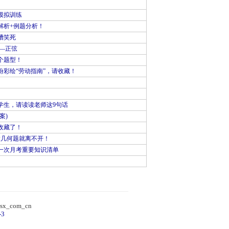
模拟训练
解析+例题分析！
槽笑死
—正弦
个题型！
彩绘“劳动指南”，请收藏！
学生，请读读老师这9句话
案)
收藏了！
做几何题就离不开！
一次月考重要知识清单
）
sx_com_cn
-3