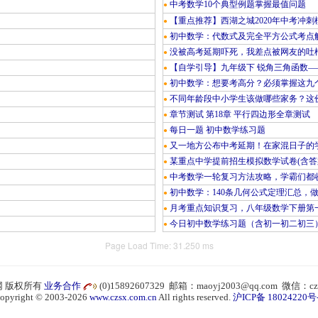
中考数学10个典型例题掌握最值问题
●
【重点推荐】西湖之城2020年中考冲刺
●
初中数学：代数式及完全平方公式考点
●
没被高考延期吓死，我差点被网友的吐
●
【自学引导】九年级下 锐角三角函数—
●
初中数学：想要考高分？必须掌握这九
●
不同年龄段中小学生该做哪些家务？这份
●
章节测试 第18章 平行四边形全章测试
●
每日一题 初中数学练习题
●
又一地方公布中考延期！在家混日子的
●
某重点中学提前招生模拟数学试卷(含答
●
中考数学一轮复习方法攻略，学霸们都
●
初中数学：140条几何公式定理汇总，
●
月考重点知识复习，八年级数学下册第
●
今日初中数学练习题（含初一初二初三
●
Page Load Time: 31.250 ms
 版权所有
业务合作
(0)15892607329 邮箱：maoyj2003@qq.com 微信：cz
opyright © 2003-2026
www.czsx.com.cn
All rights reserved.
沪ICP备 18024220号