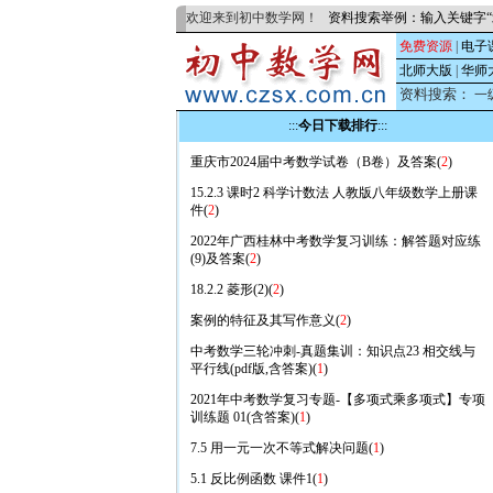
欢迎来到初中数学网！
资料搜索举例：输入关键字“
免费资源
|
电子
北师大版
|
华师
资料搜索：
一
:::
今日下载排行
:::
重庆市2024届中考数学试卷（B卷）及答案(
2
)
15.2.3 课时2 科学计数法 人教版八年级数学上册课
件(
2
)
2022年广西桂林中考数学复习训练：解答题对应练
(9)及答案(
2
)
18.2.2 菱形(2)(
2
)
案例的特征及其写作意义(
2
)
中考数学三轮冲刺-真题集训：知识点23 相交线与
平行线(pdf版,含答案)(
1
)
2021年中考数学复习专题-【多项式乘多项式】专项
训练题 01(含答案)(
1
)
7.5 用一元一次不等式解决问题(
1
)
5.1 反比例函数 课件1(
1
)