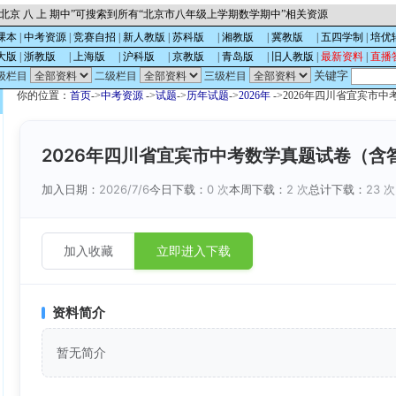
北京 八 上 期中”可搜索到所有“北京市八年级上学期数学期中”相关资源
课本
|
中考资源
|
竞赛自招
|
新人教版
|
苏科版
的
|
湘教版
的
|
冀教版
的
|
五四学制
|
培优
大版
|
浙教版
的
|
上海版
的
|
沪科版
的
|
京教版
的
|
青岛版
的
|
旧人教版
|
最新资料
|
直播
关键字
级栏目
二级栏目
三级栏目
你的位置：
首页
->
中考资源
->
试题
->
历年试题
->
2026年
->2026年四川省宜宾市
2026年四川省宜宾市中考数学真题试卷（含
加入日期：
2026/7/6
今日下载：
0 次
本周下载：
2 次
总计下载：
23 次
加入收藏
立即进入下载
资料简介
暂无简介