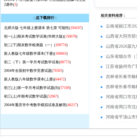
2课件(
3
)
相关资料推荐：
:::
总下载排行
:::
云南省丽江市2
北师大版 七年级上册课本 第七章 可能性(
194107
)
山西省大同市部
初一(上)期末考试数学试卷(华师大版)(
150678
)
初二(下)期末数学检测题（一）(
109774
)
山西省2026
新人教版七年级数学课本(下册)(
106663
)
山东省烟台市（
初二（下）第一学月考试数学试卷(
88773
)
江苏省扬州市广
2004年全国初中数学竞赛试题(
76505
)
吉林省长春市榆
新人教版八年级数学课本(上册)(
64472
)
吉林省长春市榆
初三(上)第一学月考试数学试题(B)(
57169
)
初三(上)半期考试数学试题(
52967
)
河南省周口市沈
2004年重庆市中考数学模拟试卷及解答(
46217
)
河南省周口市沈
河南省平顶山市