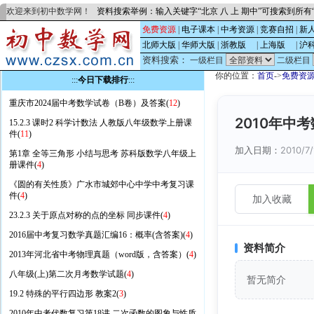
欢迎来到初中数学网！
资料搜索举例：输入关键字“北京 八 上 期中”可搜索到所
免费资源
|
电子课本
|
中考资源
|
竞赛自招
|
新
北师大版
|
华师大版
|
浙教版
的
|
上海版
的
|
沪
资料搜索：
一级栏目
二级栏目
你的位置：
首页
->
免费资
:::
今日下载排行
:::
重庆市2024届中考数学试卷（B卷）及答案(
12
)
2010年中
15.2.3 课时2 科学计数法 人教版八年级数学上册课
件(
11
)
加入日期：
2010/7/
第1章 全等三角形 小结与思考 苏科版数学八年级上
册课件(
4
)
《圆的有关性质》广水市城郊中心中学中考复习课
件(
4
)
加入收藏
23.2.3 关于原点对称的点的坐标 同步课件(
4
)
2016届中考复习数学真题汇编16：概率(含答案)(
4
)
资料简介
2013年河北省中考物理真题（word版，含答案）(
4
)
八年级(上)第二次月考数学试题(
4
)
暂无简介
19.2 特殊的平行四边形 教案2(
3
)
2010年中考代数复习第18讲 二次函数的图象与性质