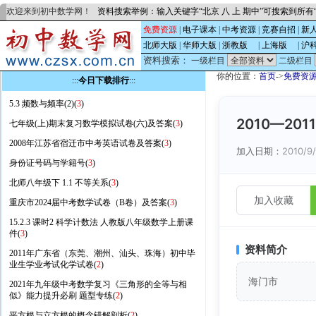
欢迎来到初中数学网！
资料搜索举例：输入关键字“北京 八 上 期中”可搜索到所
免费资源
|
电子课本
|
中考资源
|
竞赛自招
|
新
北师大版
|
华师大版
|
浙教版
的
|
上海版
的
|
沪
资料搜索：
一级栏目
二级栏目
你的位置：
首页
->
免费资
:::
今日下载排行
:::
5.3 频数与频率(2)(
3
)
2010—2
七年级(上)期末复习数学模拟试卷(六)及答案(
3
)
2008年江苏省宿迁市中考英语试卷及答案(
3
)
加入日期：
2010/9/
身份证号码与学籍号(
3
)
北师八年级下 1.1 不等关系(
3
)
加入收藏
重庆市2024届中考数学试卷（B卷）及答案(
3
)
15.2.3 课时2 科学计数法 人教版八年级数学上册课
件(
3
)
资料简介
2011年广东省（东莞、潮州、汕头、珠海）初中毕
业生学业考试化学试卷(
2
)
海门市
2021年九年级中考数学复习《三角形的全等与相
似》能力提升必刷 题型专练(
2
)
平方根与立方根的概念错解剖析(
2
)