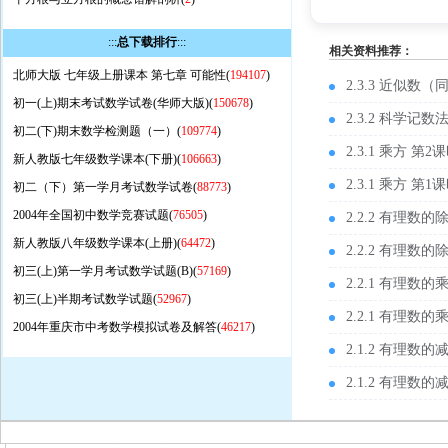
:::
总下载排行
:::
相关资料推荐：
北师大版 七年级上册课本 第七章 可能性(
194107
)
2.3.3 近似数（
初一(上)期末考试数学试卷(华师大版)(
150678
)
2.3.2 科学记
初二(下)期末数学检测题（一）(
109774
)
2.3.1 乘方 第
新人教版七年级数学课本(下册)(
106663
)
2.3.1 乘方 第
初二（下）第一学月考试数学试卷(
88773
)
2004年全国初中数学竞赛试题(
76505
)
2.2.2 有理数
新人教版八年级数学课本(上册)(
64472
)
2.2.2 有理数
初三(上)第一学月考试数学试题(B)(
57169
)
2.2.1 有理数
初三(上)半期考试数学试题(
52967
)
2.2.1 有理数
2004年重庆市中考数学模拟试卷及解答(
46217
)
2.1.2 有理数
2.1.2 有理数