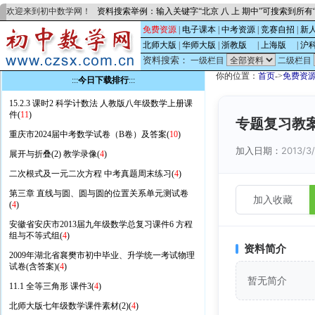
欢迎来到初中数学网！
资料搜索举例：输入关键字“北京 八 上 期中”可搜索到所
免费资源
|
电子课本
|
中考资源
|
竞赛自招
|
新
北师大版
|
华师大版
|
浙教版
的
|
上海版
的
|
沪
资料搜索：
一级栏目
二级栏目
你的位置：
首页
->
免费资
:::
今日下载排行
:::
15.2.3 课时2 科学计数法 人教版八年级数学上册课
件(
11
)
专题复习教案
重庆市2024届中考数学试卷（B卷）及答案(
10
)
加入日期：
2013/3
展开与折叠(2) 教学录像(
4
)
二次根式及一元二次方程 中考真题周末练习(
4
)
第三章 直线与圆、圆与圆的位置关系单元测试卷
加入收藏
(
4
)
安徽省安庆市2013届九年级数学总复习课件6 方程
组与不等式组(
4
)
资料简介
2009年湖北省襄樊市初中毕业、升学统一考试物理
试卷(含答案)(
4
)
暂无简介
11.1 全等三角形 课件3(
4
)
北师大版七年级数学课件素材(2)(
4
)