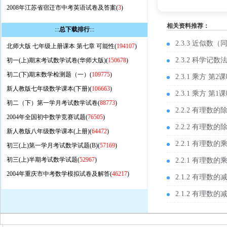
2008年江苏省宿迁市中考英语试卷及答案(
3
)
相关资料推荐：
:::
总下载排行
:::
2.3.3 近似数（
北师大版 七年级上册课本 第七章 可能性(
194107
)
2.3.2 科学记
初一(上)期末考试数学试卷(华师大版)(
150678
)
初二(下)期末数学检测题（一）(
109775
)
2.3.1 乘方 第
新人教版七年级数学课本(下册)(
106663
)
2.3.1 乘方 第
初二（下）第一学月考试数学试卷(
88773
)
2.2.2 有理数
2004年全国初中数学竞赛试题(
76505
)
2.2.2 有理数
新人教版八年级数学课本(上册)(
64472
)
2.2.1 有理数
初三(上)第一学月考试数学试题(B)(
57169
)
初三(上)半期考试数学试题(
52967
)
2.2.1 有理数
2004年重庆市中考数学模拟试卷及解答(
46217
)
2.1.2 有理数
2.1.2 有理数