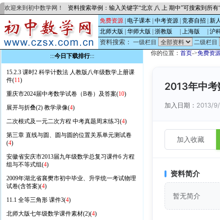
欢迎来到初中数学网！
资料搜索举例：输入关键字“北京 八 上 期中”可搜索到所
免费资源
|
电子课本
|
中考资源
|
竞赛自招
|
新
北师大版
|
华师大版
|
浙教版
的
|
上海版
的
|
沪
资料搜索：
一级栏目
二级栏目
你的位置：
首页
->
免费资
:::
今日下载排行
:::
15.2.3 课时2 科学计数法 人教版八年级数学上册课
件(
11
)
2013年中
重庆市2024届中考数学试卷（B卷）及答案(
10
)
加入日期：
2013/9
展开与折叠(2) 教学录像(
4
)
二次根式及一元二次方程 中考真题周末练习(
4
)
第三章 直线与圆、圆与圆的位置关系单元测试卷
加入收藏
(
4
)
安徽省安庆市2013届九年级数学总复习课件6 方程
组与不等式组(
4
)
资料简介
2009年湖北省襄樊市初中毕业、升学统一考试物理
试卷(含答案)(
4
)
暂无简介
11.1 全等三角形 课件3(
4
)
北师大版七年级数学课件素材(2)(
4
)