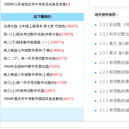
2008年江苏省宿迁市中考英语试卷及答案(
3
)
相关资料推荐：
:::
总下载排行
:::
2.3.3 近似数（
北师大版 七年级上册课本 第七章 可能性(
194107
)
2.3.2 科学记
初一(上)期末考试数学试卷(华师大版)(
150678
)
初二(下)期末数学检测题（一）(
109775
)
2.3.1 乘方 第
新人教版七年级数学课本(下册)(
106663
)
2.3.1 乘方 第
初二（下）第一学月考试数学试卷(
88773
)
2.2.2 有理数
2004年全国初中数学竞赛试题(
76505
)
2.2.2 有理数
新人教版八年级数学课本(上册)(
64472
)
2.2.1 有理数
初三(上)第一学月考试数学试题(B)(
57169
)
初三(上)半期考试数学试题(
52967
)
2.2.1 有理数
2004年重庆市中考数学模拟试卷及解答(
46217
)
2.1.2 有理数
2.1.2 有理数