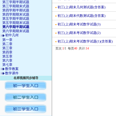
第三学期半期试题
第三学期期末式题
初三(上)期末几何测试题(含答案)
●
第四学期半期试题
第四学期期末试题
初三(上)期末代数测试题(含答案)
●
第五学期半期试题
第五学期期末试题
初三(上)期末考试数学试题(3)
●
第六学期半期试题
第六学期期末试题
初三(上)期末考试数学试题(2)
●
初中几何
第一章
初三(上)期末考试数学试题(1)(含答案)
●
第二章
第三章
页次:
1
/1 每页
40
共计:
14
第四章
第五章
第六章
第七章
数学教案
数学课件
名师视频同步辅导