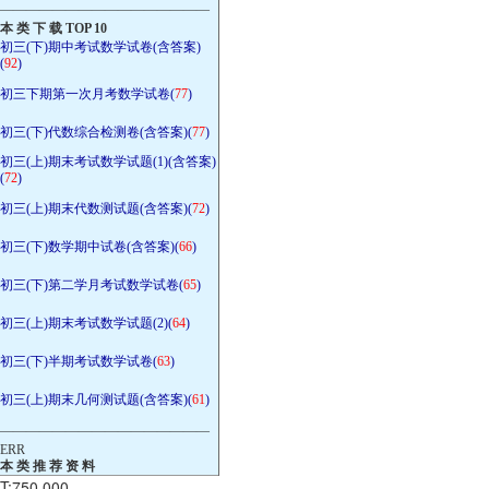
————————————————
本 类 下 载 TOP 10
初三(下)期中考试数学试卷(含答案)
(
92
)
初三下期第一次月考数学试卷(
77
)
初三(下)代数综合检测卷(含答案)(
77
)
初三(上)期末考试数学试题(1)(含答案)
(
72
)
初三(上)期末代数测试题(含答案)(
72
)
初三(下)数学期中试卷(含答案)(
66
)
初三(下)第二学月考试数学试卷(
65
)
初三(上)期末考试数学试题(2)(
64
)
初三(下)半期考试数学试卷(
63
)
初三(上)期末几何测试题(含答案)(
61
)
————————————————
ERR
本 类 推 荐 资 料
T:750.000