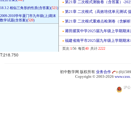
第21章 二次根式测验卷（含答案）-2025
●
18.3.2 相似三角形的性质(含答案)(
521
)
第21章 二次根式（高效培优单元测试·提
●
2009-2010学年厦门市九年级(上)期末
数学试题(含答案)(
520
)
第21章 二次根式重难点检测卷（含解析）
●
莆田擢英中学2025届九年级上学期期末
●
福建省南平市2025届九年级上学期期末
●
页次:
1
/56 每页
40
共计:
2222
T:218.750
初中数学网 版权所有
业务合作
(0)15
Copyright © 2003-2026
www.czsx
沪公网