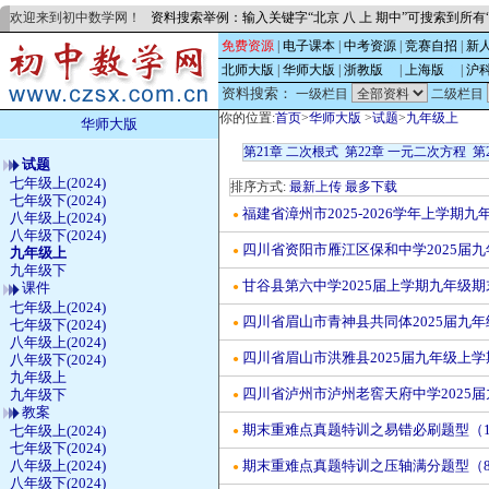
欢迎来到初中数学网！
资料搜索举例：输入关键字“北京 八 上 期中”可搜索到所
免费资源
|
电子课本
|
中考资源
|
竞赛自招
|
新
北师大版
|
华师大版
|
浙教版
的
|
上海版
的
|
沪
资料搜索：
一级栏目
二级栏目
你的位置:
首页
>
华师大版
>
试题
>
九年级上
华师大版
第21章 二次根式
第22章 一元二次方程
第
试题
七年级上(2024)
排序方式:
最新上传
最多下载
七年级下(2024)
福建省漳州市2025-2026学年上学
●
八年级上(2024)
八年级下(2024)
四川省资阳市雁江区保和中学2025届九
●
九年级上
九年级下
甘谷县第六中学2025届上学期九年级期
课件
●
七年级上(2024)
四川省眉山市青神县共同体2025届九年
七年级下(2024)
●
八年级上(2024)
四川省眉山市洪雅县2025届九年级上学
八年级下(2024)
●
九年级上
四川省泸州市泸州老窖天府中学2025届
九年级下
●
教案
期末重难点真题特训之易错必刷题型（126
七年级上(2024)
●
七年级下(2024)
八年级上(2024)
期末重难点真题特训之压轴满分题型（84
●
八年级下(2024)