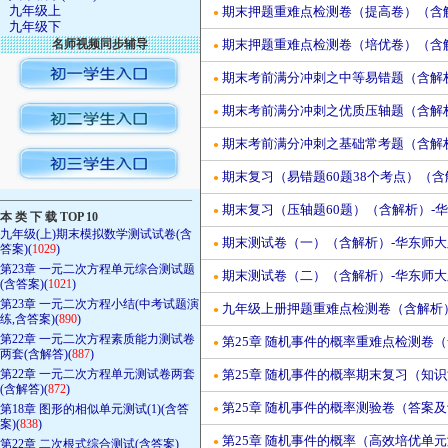
九年级上
期末押题重难点检测卷（提高卷）（含解析
●
九年级下
名师视频同步辅导
期末押题重难点检测卷（培优卷）（含解析
●
期末考前满分冲刺之中等易错题（含解析）
●
期末考前满分冲刺之优质压轴题（含解析）
●
期末考前满分冲刺之基础常考题（含解析）
●
期末复习（易错题60题38个考点）（含解
●
————————————————
期末复习（压轴题60题）（含解析）-华东
●
本 类 下 载 TOP 10
九年级(上)期末模拟数学测试试卷(含
期末测试卷（一）（含解析）-华东师大版(
●
答案)(
1029
)
第23章 一元二次方程单元综合测试题
期末测试卷（二）（含解析）-华东师大版(
●
(含答案)(
1021
)
第23章 一元二次方程小结(中考试题演
九年级上册押题重难点检测卷（含解析）-
●
练,含答案)(
890
)
第22章 一元二次方程素质能力测试卷
第25章 随机事件的概率重难点检测卷（含
●
两套(含解答)(
887
)
第22章 一元二次方程单元测试卷两套
第25章 随机事件的概率期末复习（知识清
●
(含解答)(
872
)
第25章 随机事件的概率测验卷（答案及评分
第18章 图形的相似单元测试(1)(含答
●
案)(
838
)
第25章 随机事件的概率（高效培优单元测
●
第22章 二次根式综合测试(含答案)