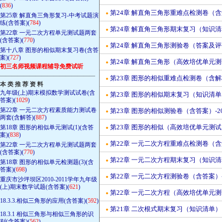
(
836
)
第24章 解直角三角形重难点检测卷（含解
●
第25章 解直角三角形复习-中考试题演
练(含答案)(
784
)
第24章 解直角三角形期末复习（知识清单
●
第22章 一元二次方程单元测试题两套
(含答案)(
770
)
第24章 解直角三角形测验卷（答案及评分标
●
第十八章 图形的相似期末复习卷(含答
案)(
727
)
第24章 解直角三角形（高效培优单元测试
●
初三名师视频课程辅导免费试听
————————————————
第23章 图形的相似重难点检测卷（含解析
●
本 类 推 荐 资 料
九年级(上)期末模拟数学测试试卷(含
第23章 图形的相似期末复习（知识清单）
●
答案)(
1029
)
第22章 一元二次方程素质能力测试卷
第23章 图形的相似测验卷（含答案）-202
●
两套(含解答)(
887
)
第23章 图形的相似（高效培优单元测试·
第18章 图形的相似单元测试(1)(含答
●
案)(
838
)
第22章 一元二次方程重难点检测卷（含解
第22章 一元二次方程单元测试题两套
●
(含答案)(
770
)
第22章 一元二次方程期末复习（知识清单
●
第18章 图形的相似单元检测题(3)(含
答案)(
698
)
第22章 一元二次方程测验卷（含答案）-20
●
重庆市沙坪坝区2010-2011学年九年级
(上)期末数学试题(含答案)(
621
)
第22章 一元二次方程（高效培优单元测试
●
18.3.3.相似三角形的应用(含答案)(
592
)
第21章 二次根式期末复习（知识清单）（
●
18.3.1 相似三角形与相似三角形的识
别(含答案)(
562
)